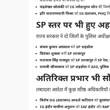
चंद्रशेखर सोलंकी
को
IG नर्मदापुरम जोन
की जिम्मे
हरि नारायणचारी मिश्रा
को
IG प्रशासन, PHQ
नि
SP स्तर पर भी हुए 
राज्य सरकार ने दो जिलों के पुलिस अधीक्ष
संजय कुमार अग्रवाल
बने
SP शहडोल
प्रियंका शुक्ला
बनीं
SP शाजापुर
यशपाल सिंह राजपूत
को
SP शाजापुर
से
SP रेल, 
रामजी श्रीवास्तव
को
SP शहडोल
से
AIG, पुलिस
अतिरिक्त प्रभार भी सौ
तबादला आदेश में कुछ वरिष्ठ अधिकारियों क
विशेष DG (प्रशासन) आदर्श कटियार
को
दूरसंच
IG इंदौर ग्रामीण अनुराग
को
SAF इंदौर
और
RAPT