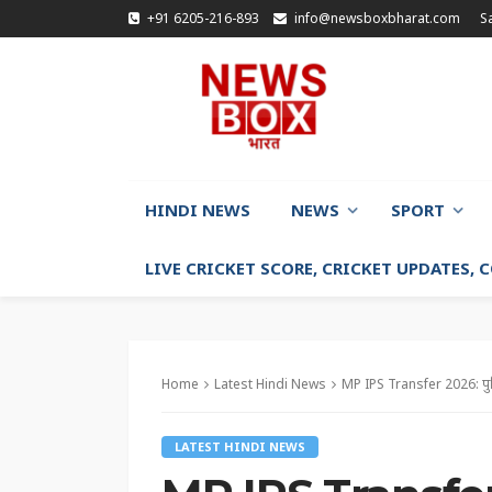
+91 6205-216-893
info@newsboxbharat.com
S
HINDI NEWS
NEWS
SPORT
LIVE CRICKET SCORE, CRICKET UPDATES,
Home
Latest Hindi News
MP IPS Transfer 2026: पुलिस वि
LATEST HINDI NEWS