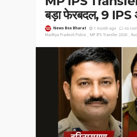
MP IPS Transfer 2
बड़ा फेरबदल, 9 IPS अ
News Box Bharat
1 month ago
no co
Madhya Pradesh Police
MP IPS Transfer 2026
Ruc