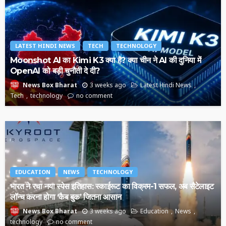
LATEST HINDI NEWS
TECH
TECHNOLOGY
Moonshot AI का Kimi K3 क्या है? क्या चीन ने AI की दुनिया में
OpenAI को बड़ी चुनौती दे दी?
3 weeks ago
Latest Hindi News
News Box Bharat
Tech
technology
no comment
EDUCATION
NEWS
TECHNOLOGY
भारत ने रचा नया स्पेस इतिहास: स्काईरूट का विक्रम-1 सफल, अब सैटेलाइट
लॉन्च करना होगा ‘कैब बुक’ जितना आसान
3 weeks ago
Education
News
News Box Bharat
technology
no comment