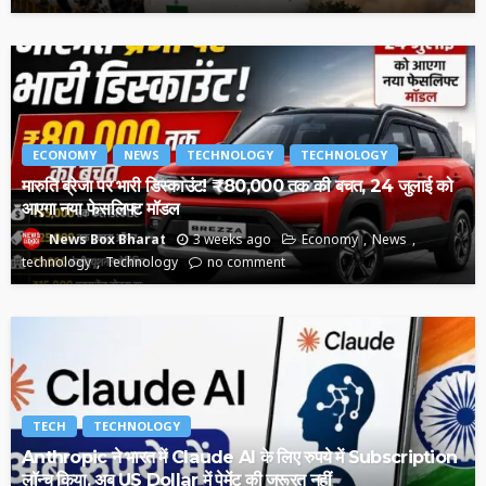
ECONOMY
NEWS
TECHNOLOGY
TECHNOLOGY
मारुति ब्रेजा पर भारी डिस्काउंट! ₹80,000 तक की बचत, 24 जुलाई को
आएगा नया फेसलिफ्ट मॉडल
3 weeks ago
Economy
News
News Box Bharat
technology
Technology
no comment
TECH
TECHNOLOGY
Anthropic ने भारत में Claude AI के लिए रुपये में Subscription
लॉन्च किया, अब US Dollar में पेमेंट की जरूरत नहीं