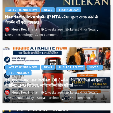
LATEST HINDI NEWS
NEWS
TECHNOLOGY
Nandan Nilekani कौन हैं? NTA परीक्षा सुधार टास्क फोर्स के
चेयरमैन की पूरी प्रोफाइल
2 weeks ago
Latest Hindi News
News Box Bharat
News
technology
no comment
LATEST HINDI NEWS
NEWS
PUBLIC UTILITY
SOCIAL
TECHNOLOGY
इंडेन एक्स्ट्रालाइट नाउ: Indian Oil ने लॉन्च किया 10 किलो का हल्का
कंपोजिट LPG सिलिंडर, जानिए कीमत और फीचर्स
2 weeks ago
Latest Hindi News
News Box Bharat
News
Public Utility
Social
technology
no comment