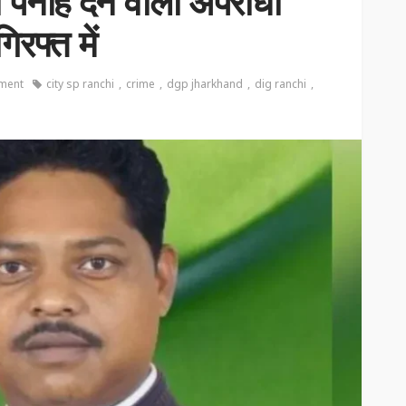
को पनाह देने वाला अपराधी
िरफ्त में
ment
city sp ranchi
crime
dgp jharkhand
dig ranchi