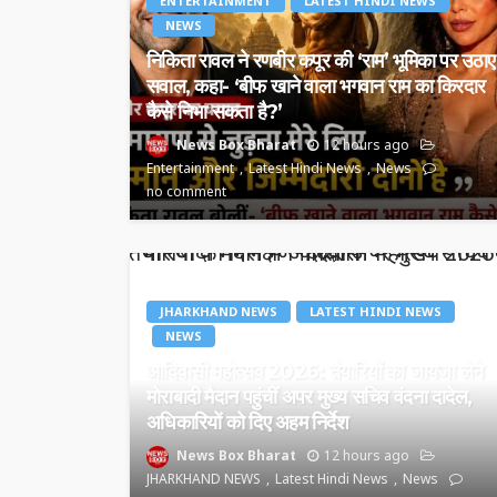
ENTERTAINMENT
LATEST HINDI NEWS
NEWS
निकिता रावल ने रणबीर कपूर की ‘राम’ भूमिका पर उठाए
सवाल, कहा- ‘बीफ खाने वाला भगवान राम का किरदार
कैसे निभा सकता है?’
News Box Bharat
12 hours ago
Entertainment
Latest Hindi News
News
no comment
JHARKHAND NEWS
LATEST HINDI NEWS
NEWS
आदिवासी महोत्सव 2026: तैयारियों का जायजा लेने
मोराबादी मैदान पहुंचीं अपर मुख्य सचिव वंदना दादेल,
अधिकारियों को दिए अहम निर्देश
News Box Bharat
12 hours ago
JHARKHAND NEWS
Latest Hindi News
News