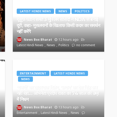
LATEST HINDI NEWS
NEWS
POLITICS
यूसुफ पठान समेत 3 मुस्लिम सांसदों ने NDA से बनाई
दूरी, कहा- मुसलमानों के खिलाफ किसी कदम का समर्थन
नहीं करेंगे
News Box Bharat
12 hours ago
Latest Hindi News
News
Politics
no comment
ENTERTAINMENT
LATEST HINDI NEWS
NEWS
‘गजनी’ का खतरनाक विलेन, ‘लगान’ का देवा सिंह अब
नहीं रहा… अभिनेता प्रदीप रावत का 74 साल की उम्र
में निधन
News Box Bharat
13 hours ago
Entertainment
Latest Hindi News
News