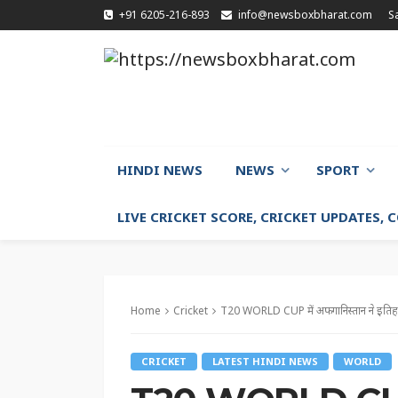
+91 6205-216-893
info@newsboxbharat.com
S
HINDI NEWS
NEWS
SPORT
LIVE CRICKET SCORE, CRICKET UPDATES,
Home
Cricket
T20 WORLD CUP में अफगानिस्तान ने इतिहास 
CRICKET
LATEST HINDI NEWS
WORLD