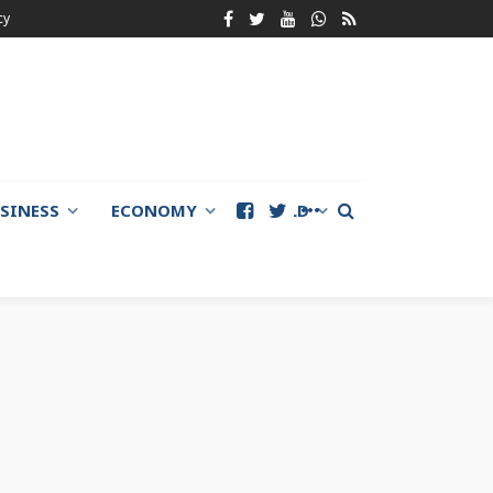
cy
SINESS
ECONOMY
WORLD