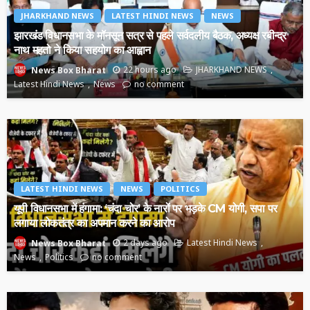
JHARKHAND NEWS
LATEST HINDI NEWS
NEWS
झारखंड विधानसभा के मॉनसून सत्र से पहले सर्वदलीय बैठक, अध्यक्ष रबीन्द्र
नाथ महतो ने किया सहयोग का आह्वान
22 hours ago
JHARKHAND NEWS
News Box Bharat
Latest Hindi News
News
no comment
LATEST HINDI NEWS
NEWS
POLITICS
यूपी विधानसभा में हंगामा: ‘चंदा चोर’ के नारों पर भड़के CM योगी, सपा पर
लगाया लोकतंत्र का अपमान करने का आरोप
2 days ago
Latest Hindi News
News Box Bharat
News
Politics
no comment