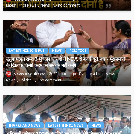
Latest Hindi News
News
no comment
LATEST HINDI NEWS
NEWS
POLITICS
यूसुफ पठान समेत 3 मुस्लिम सांसदों ने NDA से बनाई दूरी, कहा- मुसलमानों
के खिलाफ किसी कदम का समर्थन नहीं करेंगे
22 hours ago
Latest Hindi News
News Box Bharat
News
Politics
no comment
JHARKHAND NEWS
LATEST HINDI NEWS
NEWS
आदिवासी महोत्सव 2026: तैयारियों का जायजा लेने मोराबादी मैदान पहुंचीं