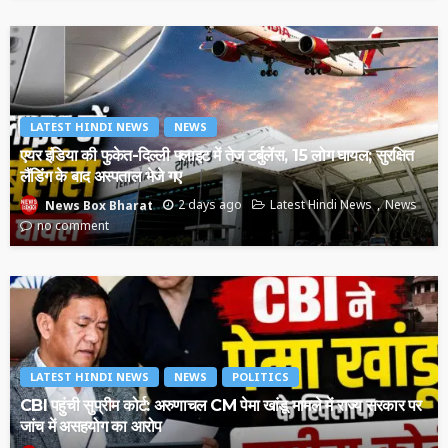
LATEST HINDI NEWS
NEWS
एयर इंडिया की फुकेत-दिल्ली फ्लाइट में तेज टर्बुलेंस, 15 लोग घायल; सुरक्षित
लैंडिंग के बाद अस्पताल भेजे गए
2 days ago
Latest Hindi News
News
News Box Bharat
no comment
LATEST HINDI NEWS
NEWS
POLITICS
CBI पहुंची सुप्रीम कोर्ट: अरुणाचल CM पेमा खांडू मामले में राज्य सरकार पर
जांच में असहयोग का आरोप