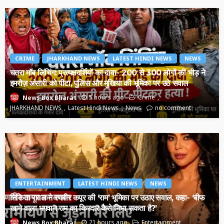
CRIME
JHARKHAND NEWS
LATEST HINDI NEWS
NEWS
चतरा मॉब लिंचिंग: प्रत्यक्षदर्शियों का दावा- 200 से 300 लोगों की भीड़ ने
इमरोज़ अंसारी को पीटा, पुलिस और मुखिया की भूमिका पर उठे सवाल
5 hours ago
Crime
News Box Bharat
JHARKHAND NEWS
Latest Hindi News
News
no comment
ENTERTAINMENT
LATEST HINDI NEWS
NEWS
निकिता रावल ने रणबीर कपूर की ‘राम’ भूमिका पर उठाए सवाल, कहा- ‘बीफ
खाने वाला भगवान राम का किरदार कैसे निभा सकता है?’
21 hours ago
Entertainment
News Box Bharat