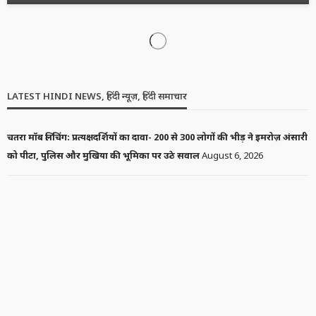
LATEST HINDI NEWS
NEWS
PUBLIC UTILITY
भारत में मुख्य चुनाव आयुक्त की नियुक्ति कैसे होती है? जानिए पूरी प्रक्रिया
6 days ago
Latest Hindi News
News Box Bharat
News
Public Utility
no comment
LATEST HINDI NEWS
NEWS
POLITICS
राघव चड्ढा का पहला बड़ा राज्यसभा भाषण: “रिस्क मेरा, रील तुम्हारी…” वाली
लाइन क्यों हुई वायरल?