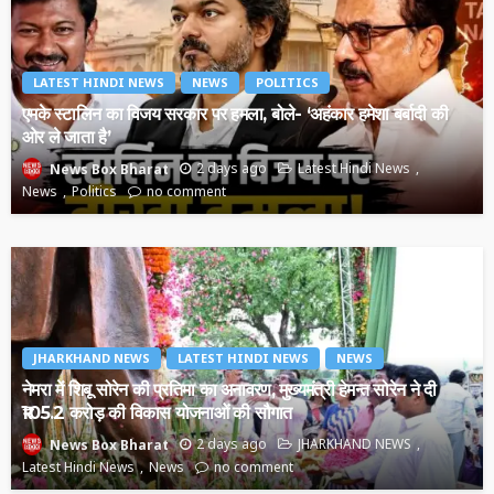
LATEST HINDI NEWS
NEWS
POLITICS
एमके स्टालिन का विजय सरकार पर हमला, बोले- ‘अहंकार हमेशा बर्बादी की
ओर ले जाता है’
2 days ago
Latest Hindi News
News Box Bharat
News
Politics
no comment
JHARKHAND NEWS
LATEST HINDI NEWS
NEWS
नेमरा में शिबू सोरेन की प्रतिमा का अनावरण, मुख्यमंत्री हेमन्त सोरेन ने दी
₹105.2 करोड़ की विकास योजनाओं की सौगात
2 days ago
JHARKHAND NEWS
News Box Bharat
Latest Hindi News
News
no comment