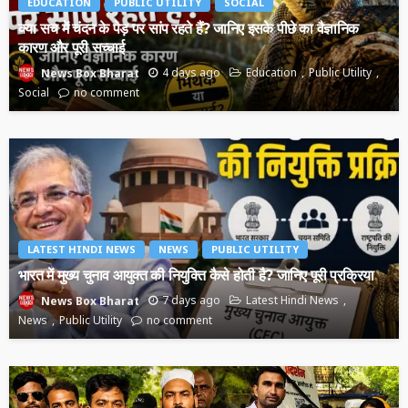
EDUCATION
PUBLIC UTILITY
SOCIAL
क्या सच में चंदन के पेड़ पर सांप रहते हैं? जानिए इसके पीछे का वैज्ञानिक
कारण और पूरी सच्चाई
4 days ago
Education
Public Utility
News Box Bharat
Social
no comment
LATEST HINDI NEWS
NEWS
PUBLIC UTILITY
भारत में मुख्य चुनाव आयुक्त की नियुक्ति कैसे होती है? जानिए पूरी प्रक्रिया
7 days ago
Latest Hindi News
News Box Bharat
News
Public Utility
no comment