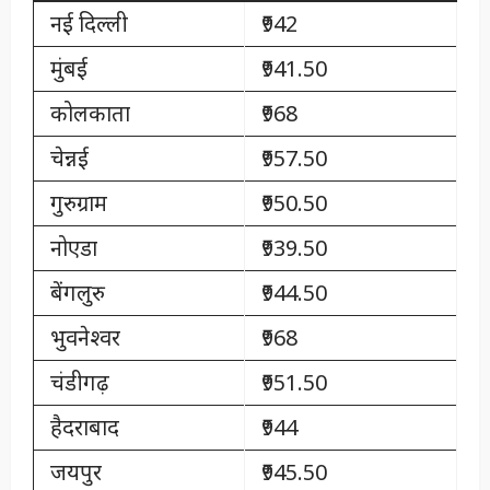
नई दिल्ली
₹942
मुंबई
₹941.50
कोलकाता
₹968
चेन्नई
₹957.50
गुरुग्राम
₹950.50
नोएडा
₹939.50
बेंगलुरु
₹944.50
भुवनेश्वर
₹968
चंडीगढ़
₹951.50
हैदराबाद
₹944
जयपुर
₹945.50