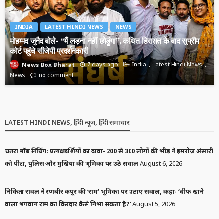
INDIA
LATEST HINDI NEWS
NEWS
मोहम्मद जुनैद बोले- “मैं लड़ना नहीं छोड़ूंगा”, कथित हिरासत के बाद सुप्रीम
कोर्ट पहुंचे सीजेपी प्रदर्शनकारी
7 days ago
India
Latest Hindi News
News Box Bharat
News
no comment
LATEST HINDI NEWS, हिंदी न्यूज़, हिंदी समाचार
चतरा मॉब लिंचिंग: प्रत्यक्षदर्शियों का दावा- 200 से 300 लोगों की भीड़ ने इमरोज़ अंसारी
को पीटा, पुलिस और मुखिया की भूमिका पर उठे सवाल
August 6, 2026
निकिता रावल ने रणबीर कपूर की ‘राम’ भूमिका पर उठाए सवाल, कहा- ‘बीफ खाने
वाला भगवान राम का किरदार कैसे निभा सकता है?’
August 5, 2026