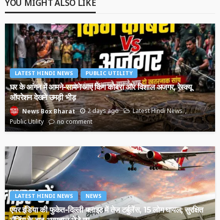
YOU MIGHT ALSO LIKE
LATEST HINDI NEWS
PUBLIC UTILITY
घर के आंगन में आमने-सामने आए किंग कोबरा और विशाल अजगर, रेस्क्यू
ऑपरेशन देखने उमड़ी भीड़
2 days ago
Latest Hindi News
News Box Bharat
Public Utility
no comment
LATEST HINDI NEWS
NEWS
एयर इंडिया की फुकेत-दिल्ली फ्लाइट में तेज टर्बुलेंस, 15 लोग घायल; सुरक्षित
लैंडिंग के बाद अस्पताल भेजे गए