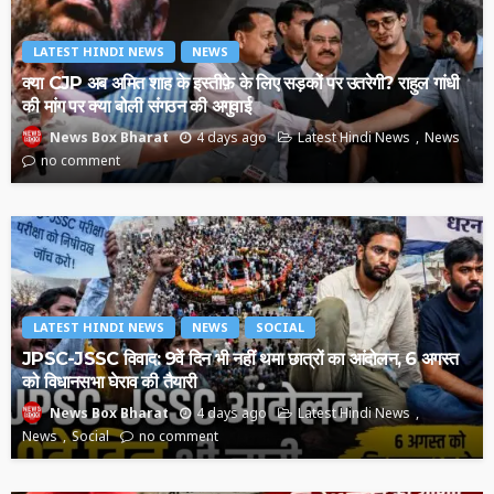
LATEST HINDI NEWS
NEWS
क्या CJP अब अमित शाह के इस्तीफ़े के लिए सड़कों पर उतरेगी? राहुल गांधी
की मांग पर क्या बोली संगठन की अगुवाई
4 days ago
Latest Hindi News
News
News Box Bharat
no comment
LATEST HINDI NEWS
NEWS
SOCIAL
JPSC-JSSC विवाद: 9वें दिन भी नहीं थमा छात्रों का आंदोलन, 6 अगस्त
को विधानसभा घेराव की तैयारी
4 days ago
Latest Hindi News
News Box Bharat
News
Social
no comment