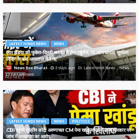
LATEST HINDI NEWS
NEWS
एयर इंडिया की फुकेत-दिल्ली फ्लाइट में तेज टर्बुलेंस, 15 लोग घायल; सुरक्षित
लैंडिंग के बाद अस्पताल भेजे गए
2 days ago
Latest Hindi News
News
News Box Bharat
no comment
LATEST HINDI NEWS
NEWS
POLITICS
CBI पहुंची सुप्रीम कोर्ट: अरुणाचल CM पेमा खांडू मामले में राज्य सरकार पर
जांच में असहयोग का आरोप