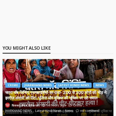
YOU MIGHT ALSO LIKE
CRIME
JHARKHAND NEWS
LATEST HINDI NEWS
NEWS
चतरा मॉब लिंचिंग: प्रत्यक्षदर्शियों का दावा- 200 से 300 लोगों की भीड़ ने
इमरोज़ अंसारी को पीटा, पुलिस और मुखिया की भूमिका पर उठे सवाल
14 hours ago
Crime
News Box Bharat
JHARKHAND NEWS
Latest Hindi News
News
no comment