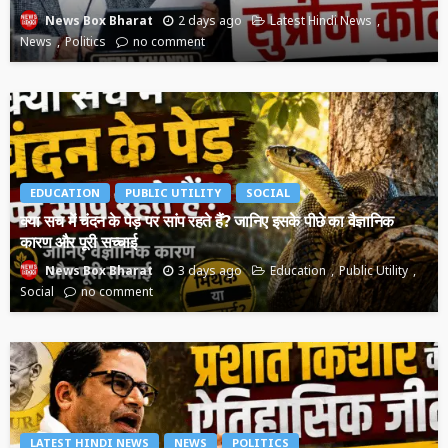
2 days ago
Latest Hindi News
News Box Bharat
News
Politics
no comment
EDUCATION
PUBLIC UTILITY
SOCIAL
क्या सच में चंदन के पेड़ पर सांप रहते हैं? जानिए इसके पीछे का वैज्ञानिक
कारण और पूरी सच्चाई
3 days ago
Education
Public Utility
News Box Bharat
Social
no comment
LATEST HINDI NEWS
NEWS
POLITICS