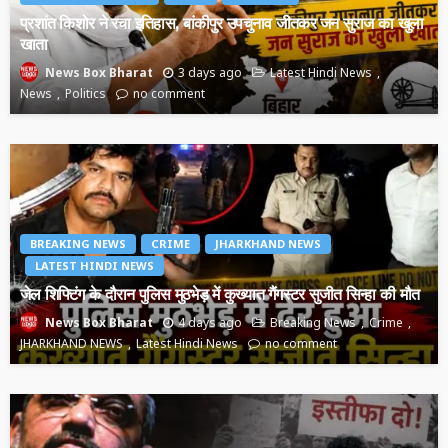
प्रशांत किशोर ने रचा इतिहास, बांकीपुर उपचुनाव जीतकर जन सुराज का खुला
खाता
3 days ago
Latest Hindi News
News Box Bharat
News
Politics
no comment
BREAKING NEWS
CRIME
JHARKHAND NEWS
LATEST HINDI NEWS
जेल शिफ्टिंग के दौरान पुलिस मुठभेड़ में कुख्यात गैंगस्टर सुजीत सिन्हा की मौत
4 days ago
Breaking News
Crime
News Box Bharat
JHARKHAND NEWS
Latest Hindi News
no comment