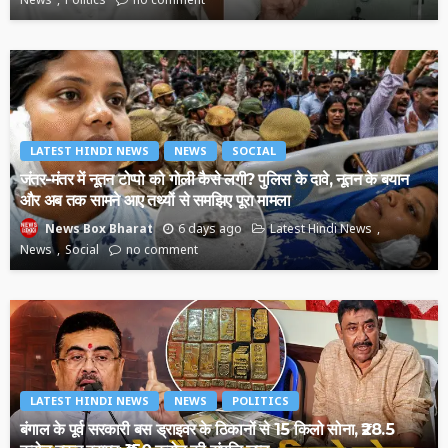
LATEST HINDI NEWS
NEWS
SOCIAL
जंतर-मंतर में नूतन टोप्पो को गोली कैसे लगी? पुलिस के दावे, नूतन के बयान
और अब तक सामने आए तथ्यों से समझिए पूरा मामला
6 days ago
Latest Hindi News
News Box Bharat
News
Social
no comment
LATEST HINDI NEWS
NEWS
POLITICS
बंगाल के पूर्व सरकारी बस ड्राइवर के ठिकानों से 15 किलो सोना, ₹28.5