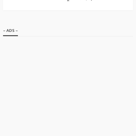
– ADS –