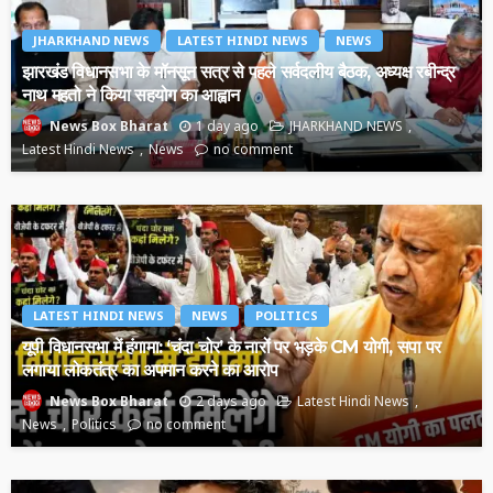
JHARKHAND NEWS
LATEST HINDI NEWS
NEWS
झारखंड विधानसभा के मॉनसून सत्र से पहले सर्वदलीय बैठक, अध्यक्ष रबीन्द्र
नाथ महतो ने किया सहयोग का आह्वान
1 day ago
JHARKHAND NEWS
News Box Bharat
Latest Hindi News
News
no comment
LATEST HINDI NEWS
NEWS
POLITICS
यूपी विधानसभा में हंगामा: ‘चंदा चोर’ के नारों पर भड़के CM योगी, सपा पर
लगाया लोकतंत्र का अपमान करने का आरोप
2 days ago
Latest Hindi News
News Box Bharat
News
Politics
no comment