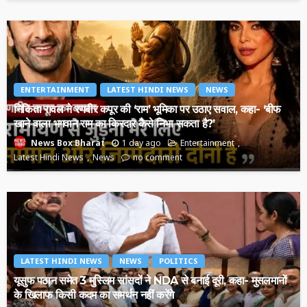
ENTERTAINMENT
LATEST HINDI NEWS
NEWS
निकिता रावल ने रणबीर कपूर की ‘राम’ भूमिका पर उठाए सवाल, कहा- ‘बीफ
खाने वाला भगवान राम का किरदार कैसे निभा सकता है?’
1 day ago
Entertainment
News Box Bharat
Latest Hindi News
News
no comment
LATEST HINDI NEWS
NEWS
POLITICS
यूसुफ पठान समेत 3 मुस्लिम सांसदों ने NDA से बनाई दूरी, कहा- मुसलमानों
के खिलाफ किसी कदम का समर्थन नहीं करेंगे