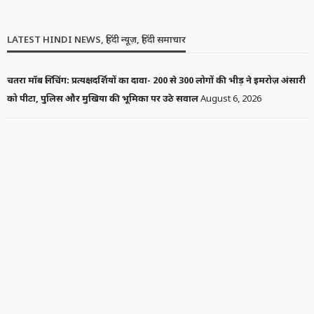
INDIA
LATEST HINDI NEWS
NEWS
मनमोहन सिंह को कोयला ब्लॉक आवंटन मामले में सुप्रीम कोर्ट से राहत, CBI
की क्लोज़र रिपोर्ट स्वीकार
1 week ago
India
Latest Hindi News
News Box Bharat
News
no comment
CRIME
LATEST HINDI NEWS
NEWS
AK-47 भारत में कब आई? क्या पुलिस इस हथियार का इस्तेमाल कर सकती
है? जानिए पूरा इतिहास और नियम
1 week ago
Crime
News Box Bharat
Latest Hindi News
News
no comment