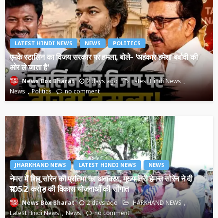
LATEST HINDI NEWS
NEWS
POLITICS
एमके स्टालिन का विजय सरकार पर हमला, बोले- ‘अहंकार हमेशा बर्बादी की
ओर ले जाता है’
2 days ago
Latest Hindi News
News Box Bharat
News
Politics
no comment
JHARKHAND NEWS
LATEST HINDI NEWS
NEWS
नेमरा में शिबू सोरेन की प्रतिमा का अनावरण, मुख्यमंत्री हेमन्त सोरेन ने दी
₹105.2 करोड़ की विकास योजनाओं की सौगात
2 days ago
JHARKHAND NEWS
News Box Bharat
Latest Hindi News
News
no comment