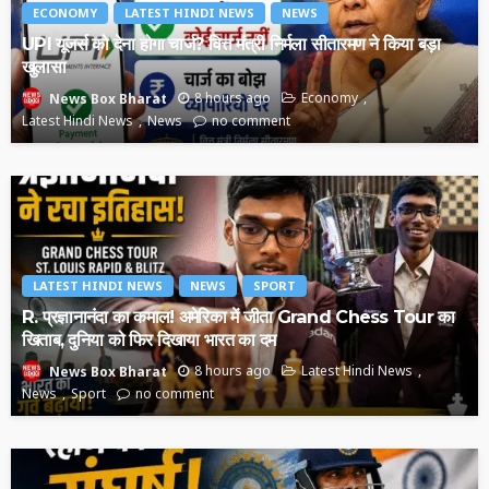
ECONOMY
LATEST HINDI NEWS
NEWS
UPI यूजर्स को देना होगा चार्ज? वित्त मंत्री निर्मला सीतारमण ने किया बड़ा
खुलासा
8 hours ago
Economy
News Box Bharat
Latest Hindi News
News
no comment
LATEST HINDI NEWS
NEWS
SPORT
R. प्रज्ञानानंदा का कमाल! अमेरिका में जीता Grand Chess Tour का
खिताब, दुनिया को फिर दिखाया भारत का दम
8 hours ago
Latest Hindi News
News Box Bharat
News
Sport
no comment