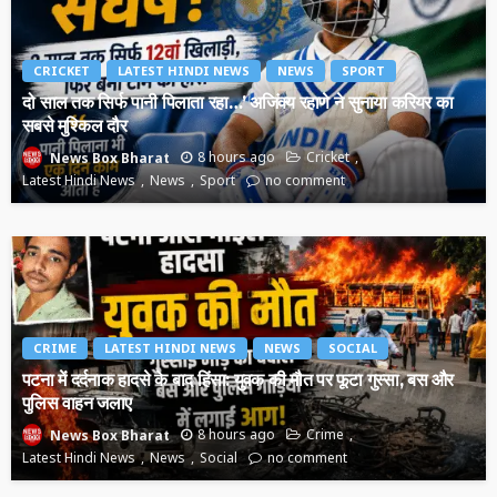
CRICKET
LATEST HINDI NEWS
NEWS
SPORT
दो साल तक सिर्फ पानी पिलाता रहा…’ अजिंक्य रहाणे ने सुनाया करियर का
सबसे मुश्किल दौर
8 hours ago
Cricket
News Box Bharat
Latest Hindi News
News
Sport
no comment
CRIME
LATEST HINDI NEWS
NEWS
SOCIAL
पटना में दर्दनाक हादसे के बाद हिंसा: युवक की मौत पर फूटा गुस्सा, बस और
पुलिस वाहन जलाए
8 hours ago
Crime
News Box Bharat
Latest Hindi News
News
Social
no comment