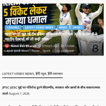
CRICKET
LATEST HINDI NEWS
NEWS
SPORT
पहले दिन ही खुल गई टीम इंडिया की कमजोरी! श्रीलंका XI के बल्लेबाजों ने
भारतीय गेंदबाजों की ली कड़ी परीक्षा
8 hours ago
Cricket
News Box Bharat
Latest Hindi News
News
Sport
no comment
LATEST HINDI NEWS, हिंदी न्यूज़, हिंदी समाचार
JPSC-JSSC मुद्दे पर गतिरोध टूटने की उम्मीद, सरकार और छात्रों के बीच सकारात्मक
वार्ता
August 7, 2026