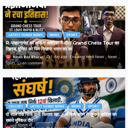
LATEST HINDI NEWS
NEWS
SPORT
R. प्रज्ञानानंदा का कमाल! अमेरिका में जीता Grand Chess Tour का
खिताब, दुनिया को फिर दिखाया भारत का दम
1 day ago
Latest Hindi News
News
News Box Bharat
Sport
no comment
CRICKET
LATEST HINDI NEWS
NEWS
SPORT
दो साल तक सिर्फ पानी पिलाता रहा…’ अजिंक्य रहाणे ने सुनाया करियर का
सबसे मुश्किल दौर