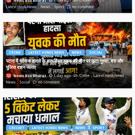
1 day ago
Cricket
News Box Bharat
Latest Hindi News
News
Sport
no comment
CRIME
LATEST HINDI NEWS
NEWS
SOCIAL
पटना में दर्दनाक हादसे के बाद हिंसा: युवक की मौत पर फूटा गुस्सा, बस और
पुलिस वाहन जलाए
1 day ago
Crime
Latest Hindi News
News Box Bharat
News
Social
no comment
CRICKET
LATEST HINDI NEWS
NEWS
SPORT