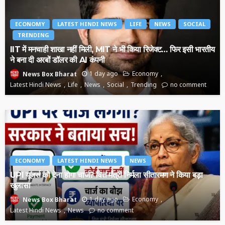
ECONOMY
LATEST HINDI NEWS
LIFE
NEWS
SOCIAL
TRENDING
IIT में मनचाही शाखा नहीं मिली, MIT ने भी किया रिजेक्ट… फिर इसी भारतीय
ने बना दी अरबों डॉलर की AI कंपनी
1 day ago
Economy
News Box Bharat
Latest Hindi News
Life
News
Social
Trending
no comment
ECONOMY
LATEST HINDI NEWS
NEWS
UPI यूजर्स को देना होगा चार्ज? वित्त मंत्री निर्मला सीतारमण ने किया बड़ा
खुलासा
1 day ago
Economy
News Box Bharat
Latest Hindi News
News
no comment