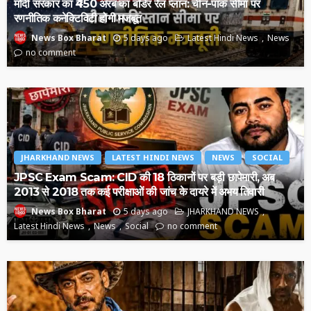
मोदी सरकार का ₹450 अरब का बॉर्डर रेल प्लान: चीन-पाक सीमा पर
रणनीतिक कनेक्टिविटी होगी मजबूत
5 days ago
Latest Hindi News
News
News Box Bharat
no comment
JHARKHAND NEWS
LATEST HINDI NEWS
NEWS
SOCIAL
JPSC Exam Scam: CID की 18 ठिकानों पर बड़ी छापेमारी, अब
2013 से 2018 तक कई परीक्षाओं की जांच के दायरे में अभय तिवारी
5 days ago
JHARKHAND NEWS
News Box Bharat
Latest Hindi News
News
Social
no comment