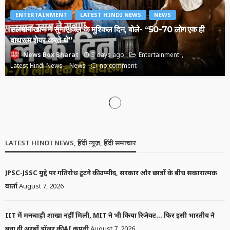
ENTERTAINMENT
LATEST HINDI NEWS
NEWS
सलमान खान ने सुनाए जेल के मुश्किल दिन, बोले- “50-70 लोग एक ही
बाथरूम शेयर करते थे”
5 days ago
Entertainment
News Box Bharat
Latest Hindi News
News
no comment
JHARKHAND NEWS
LATEST HINDI NEWS
NEWS
मुख्यमंत्री के निर्देश पर ओमान में फंसी सिमडेगा की बेटी प्रीति कुजूर की
सुरक्षित घर वापसी
6 days ago
JHARKHAND NEWS
News Box Bharat
Latest Hindi News
News
no comment