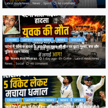
Latest Hindi News
News
Sport
no comment
CRIME
LATEST HINDI NEWS
NEWS
SOCIAL
पटना में दर्दनाक हादसे के बाद हिंसा: युवक की मौत पर फूटा गुस्सा, बस और
पुलिस वाहन जलाए
1 day ago
Crime
Latest Hindi News
News Box Bharat
News
Social
no comment
CRICKET
LATEST HINDI NEWS
NEWS
SPORT
पहले दिन ही खुल गई टीम इंडिया की कमजोरी! श्रीलंका XI के बल्लेबाजों ने