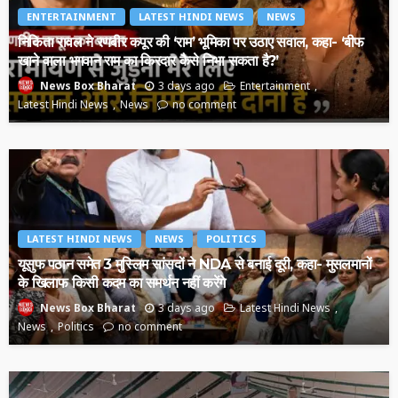
ENTERTAINMENT
LATEST HINDI NEWS
NEWS
निकिता रावल ने रणबीर कपूर की ‘राम’ भूमिका पर उठाए सवाल, कहा- ‘बीफ
खाने वाला भगवान राम का किरदार कैसे निभा सकता है?’
3 days ago
Entertainment
News Box Bharat
Latest Hindi News
News
no comment
LATEST HINDI NEWS
NEWS
POLITICS
यूसुफ पठान समेत 3 मुस्लिम सांसदों ने NDA से बनाई दूरी, कहा- मुसलमानों
के खिलाफ किसी कदम का समर्थन नहीं करेंगे
3 days ago
Latest Hindi News
News Box Bharat
News
Politics
no comment