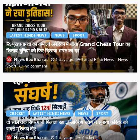
LATEST HINDI NEWS
NEWS
SPORT
R. प्रज्ञानानंदा का कमाल! अमेरिका में जीता Grand Chess Tour का
खिताब, दुनिया को फिर दिखाया भारत का दम
1 day ago
Latest Hindi News
News
News Box Bharat
Sport
no comment
CRICKET
LATEST HINDI NEWS
NEWS
SPORT
दो साल तक सिर्फ पानी पिलाता रहा…’ अजिंक्य रहाणे ने सुनाया करियर का
सबसे मुश्किल दौर
1 day ago
Cricket
News Box Bharat