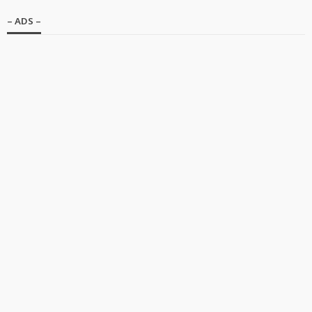
– ADS –