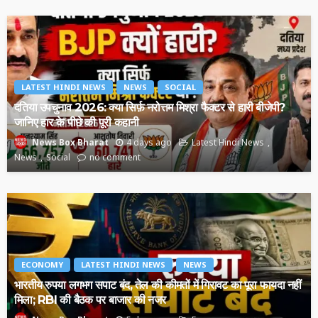
LATEST HINDI NEWS
NEWS
SOCIAL
दतिया उपचुनाव 2026: क्या सिर्फ़ नरोत्तम मिश्रा फैक्टर से हारी बीजेपी?
जानिए हार के पीछे की पूरी कहानी
4 days ago
Latest Hindi News
News Box Bharat
News
Social
no comment
ECONOMY
LATEST HINDI NEWS
NEWS
भारतीय रुपया लगभग सपाट बंद, तेल की कीमतों में गिरावट का पूरा फायदा नहीं
मिला; RBI की बैठक पर बाजार की नजर