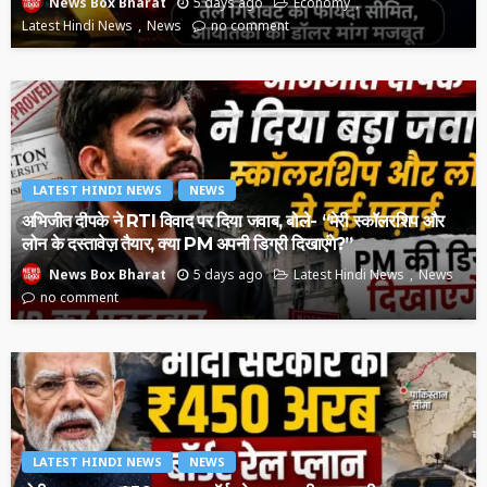
5 days ago
Economy
News Box Bharat
Latest Hindi News
News
no comment
LATEST HINDI NEWS
NEWS
अभिजीत दीपके ने RTI विवाद पर दिया जवाब, बोले- “मेरी स्कॉलरशिप और
लोन के दस्तावेज़ तैयार, क्या PM अपनी डिग्री दिखाएंगे?”
5 days ago
Latest Hindi News
News
News Box Bharat
no comment
LATEST HINDI NEWS
NEWS