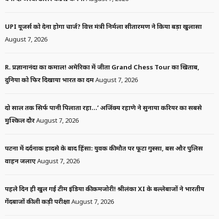
LATEST HINDI NEWS
NEWS
POLITICS
SOCIAL
सिंधु जल संधि पर भारत का सख्त रुख: “दोस्ती पाकिस्तान ने खुद खत्म की”,
अमेरिकी राजदूत विनय क्वात्रा का बड़ा बयान
6 days ago
Latest Hindi News
News Box Bharat
News
Politics
Social
no comment
CRIME
LATEST HINDI NEWS
NEWS
कुलगाम आतंकी हमला: खड़गे बोले- मजदूरों की पहचान पूछकर मारी गई गोली,
दोषियों को मिले कड़ी सजा
1 week ago
Crime
News Box Bharat
Latest Hindi News
News
no comment