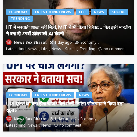
ECONOMY
LATEST HINDI NEWS
LIFE
NEWS
SOCIAL
TRENDING
IIT में मनचाही शाखा नहीं मिली, MIT ने भी किया रिजेक्ट… फिर इसी भारतीय
ने बना दी अरबों डॉलर की AI कंपनी
1 day ago
Economy
News Box Bharat
Latest Hindi News
Life
News
Social
Trending
no comment
ECONOMY
LATEST HINDI NEWS
NEWS
UPI यूजर्स को देना होगा चार्ज? वित्त मंत्री निर्मला सीतारमण ने किया बड़ा
खुलासा
1 day ago
Economy
News Box Bharat
Latest Hindi News
News
no comment