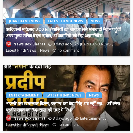
JHARKHAND NEWS
LATEST HINDI NEWS
NEWS
आदिवासी महोत्सव 2026: तैयारियों का जायजा लेने मोराबादी मैदान पहुंचीं
अपर मुख्य सचिव वंदना दादेल, अधिकारियों को दिए अहम निर्देश
3 days ago
JHARKHAND NEWS
News Box Bharat
Latest Hindi News
News
no comment
ENTERTAINMENT
LATEST HINDI NEWS
NEWS
‘गजनी’ का खतरनाक विलेन, ‘लगान’ का देवा सिंह अब नहीं रहा… अभिनेता
प्रदीप रावत का 74 साल की उम्र में निधन
3 days ago
Entertainment
News Box Bharat
Latest Hindi News
News
no comment