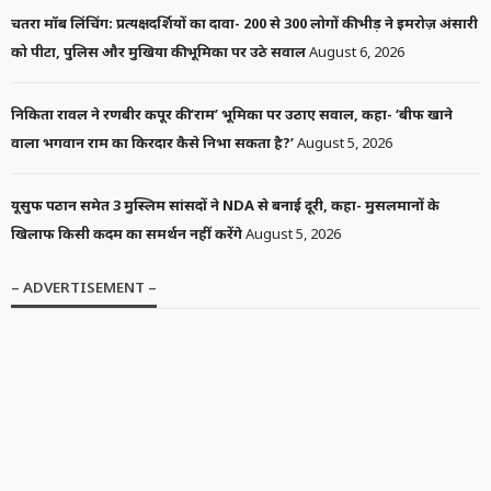
LATEST HINDI NEWS
NEWS
POLITICS
प्रधानमंत्री मोदी के वीडियो संदेश पर कांग्रेस का तंज: ‘देश माफी मांग रहा था,
उन्होंने देश को माफ कर दिया’
1 week ago
Latest Hindi News
News Box Bharat
News
Politics
no comment
LATEST HINDI NEWS
NEWS
SOCIAL
जंतर-मंतर में नूतन टोप्पो को गोली कैसे लगी? पुलिस के दावे, नूतन के बयान
और अब तक सामने आए तथ्यों से समझिए पूरा मामला