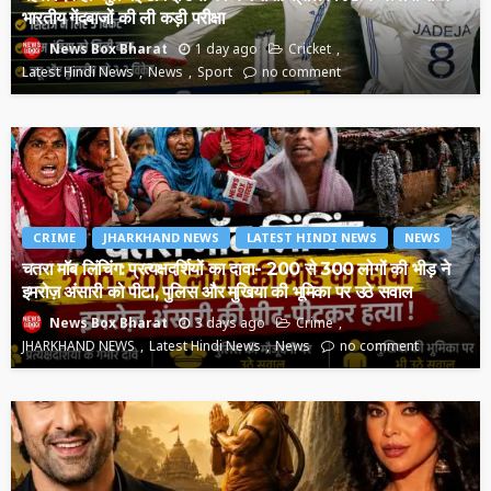
भारतीय गेंदबाजों की ली कड़ी परीक्षा
1 day ago
Cricket
News Box Bharat
Latest Hindi News
News
Sport
no comment
CRIME
JHARKHAND NEWS
LATEST HINDI NEWS
NEWS
चतरा मॉब लिंचिंग: प्रत्यक्षदर्शियों का दावा- 200 से 300 लोगों की भीड़ ने
इमरोज़ अंसारी को पीटा, पुलिस और मुखिया की भूमिका पर उठे सवाल
3 days ago
Crime
News Box Bharat
JHARKHAND NEWS
Latest Hindi News
News
no comment