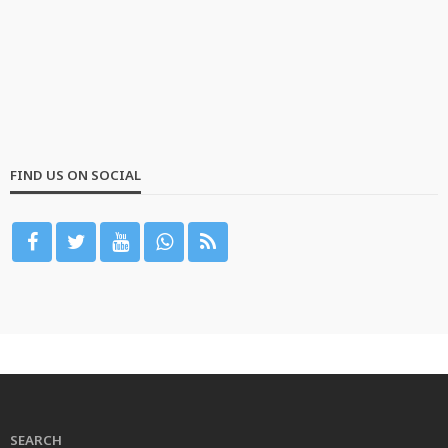
1 week ago
Latest Hindi News
News Box Bharat
News
Social
no comment
LATEST HINDI NEWS
NEWS
POLITICS
बंगाल के पूर्व सरकारी बस ड्राइवर के ठिकानों से 15 किलो सोना, ₹28.5
करोड़ नकद बरामद; ₹150 करोड़ की संपत्ति जब्त
1 week ago
Latest Hindi News
News Box Bharat
News
Politics
no comment
LATEST HINDI NEWS, हिंदी न्यूज़, हिंदी समाचार