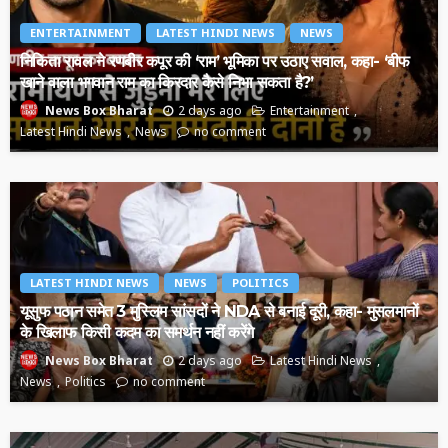
ENTERTAINMENT
LATEST HINDI NEWS
NEWS
निकिता रावल ने रणबीर कपूर की ‘राम’ भूमिका पर उठाए सवाल, कहा- ‘बीफ
खाने वाला भगवान राम का किरदार कैसे निभा सकता है?’
2 days ago
Entertainment
News Box Bharat
Latest Hindi News
News
no comment
LATEST HINDI NEWS
NEWS
POLITICS
यूसुफ पठान समेत 3 मुस्लिम सांसदों ने NDA से बनाई दूरी, कहा- मुसलमानों
के खिलाफ किसी कदम का समर्थन नहीं करेंगे
2 days ago
Latest Hindi News
News Box Bharat
News
Politics
no comment