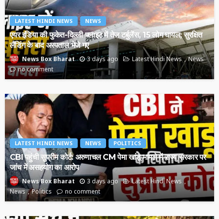
LATEST HINDI NEWS
NEWS
एयर इंडिया की फुकेत-दिल्ली फ्लाइट में तेज टर्बुलेंस, 15 लोग घायल; सुरक्षित
लैंडिंग के बाद अस्पताल भेजे गए
3 days ago
Latest Hindi News
News
News Box Bharat
no comment
LATEST HINDI NEWS
NEWS
POLITICS
CBI पहुंची सुप्रीम कोर्ट: अरुणाचल CM पेमा खांडू मामले में राज्य सरकार पर
जांच में असहयोग का आरोप
3 days ago
Latest Hindi News
News Box Bharat
News
Politics
no comment