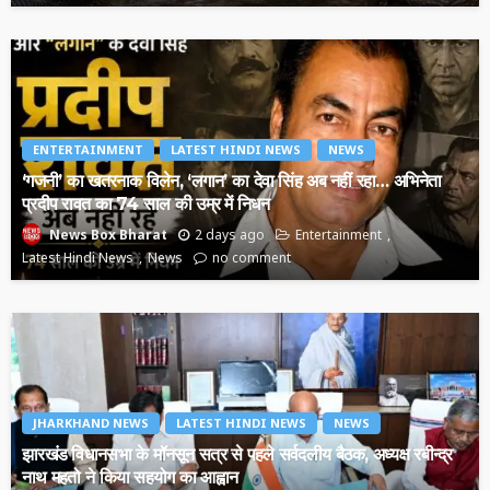
ENTERTAINMENT
LATEST HINDI NEWS
NEWS
‘गजनी’ का खतरनाक विलेन, ‘लगान’ का देवा सिंह अब नहीं रहा… अभिनेता
प्रदीप रावत का 74 साल की उम्र में निधन
2 days ago
Entertainment
News Box Bharat
Latest Hindi News
News
no comment
JHARKHAND NEWS
LATEST HINDI NEWS
NEWS
झारखंड विधानसभा के मॉनसून सत्र से पहले सर्वदलीय बैठक, अध्यक्ष रबीन्द्र
नाथ महतो ने किया सहयोग का आह्वान