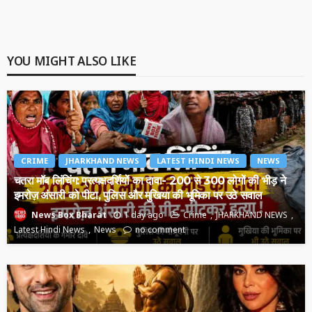
YOU MIGHT ALSO LIKE
CRIME
JHARKHAND NEWS
LATEST HINDI NEWS
NEWS
चतरा मॉब लिंचिंग: प्रत्यक्षदर्शियों का दावा- 200 से 300 लोगों की भीड़ ने
इमरोज़ अंसारी को पीटा, पुलिस और मुखिया की भूमिका पर उठे सवाल
1 day ago
Crime
JHARKHAND NEWS
News Box Bharat
Latest Hindi News
News
no comment