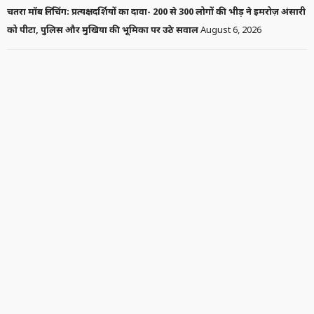
चतरा मॉब लिंचिंग: प्रत्यक्षदर्शियों का दावा- 200 से 300 लोगों की भीड़ ने इमरोज़ अंसारी
को पीटा, पुलिस और मुखिया की भूमिका पर उठे सवाल
August 6, 2026
निकिता रावल ने रणबीर कपूर की ‘राम’ भूमिका पर उठाए सवाल, कहा- ‘बीफ खाने
वाला भगवान राम का किरदार कैसे निभा सकता है?’
August 5, 2026
यूसुफ पठान समेत 3 मुस्लिम सांसदों ने NDA से बनाई दूरी, कहा- मुसलमानों के
खिलाफ किसी कदम का समर्थन नहीं करेंगे
August 5, 2026
आदिवासी महोत्सव 2026: तैयारियों का जायजा लेने मोराबादी मैदान पहुंचीं अपर मुख्य
सचिव वंदना दादेल, अधिकारियों को दिए अहम निर्देश
August 5, 2026
घर के आंगन में आमने-सामने आए किंग कोबरा और विशाल अजगर, रेस्क्यू ऑपरेशन
देखने उमड़ी भीड़
August 5, 2026
‘गजनी’ का खतरनाक विलेन, ‘लगान’ का देवा सिंह अब नहीं रहा… अभिनेता प्रदीप रावत