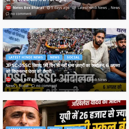
5 days ago
Latest Hindi News
News
News Box Bharat
no comment
LATEST HINDI NEWS
NEWS
SOCIAL
JPSC-JSSC विवाद: 9वें दिन भी नहीं थमा छात्रों का आंदोलन, 6 अगस्त
को विधानसभा घेराव की तैयारी
5 days ago
Latest Hindi News
News Box Bharat
News
Social
no comment