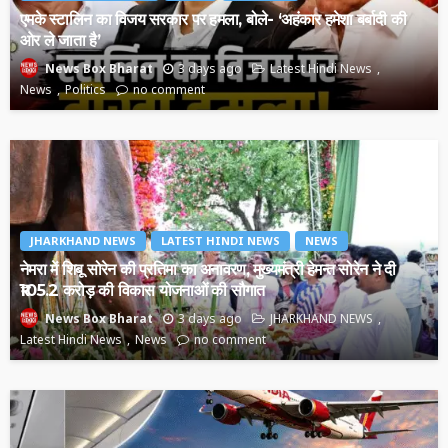
एमके स्टालिन का विजय सरकार पर हमला, बोले- ‘अहंकार हमेशा बर्बादी की
ओर ले जाता है’
3 days ago
Latest Hindi News
News Box Bharat
News
Politics
no comment
JHARKHAND NEWS
LATEST HINDI NEWS
NEWS
नेमरा में शिबू सोरेन की प्रतिमा का अनावरण, मुख्यमंत्री हेमन्त सोरेन ने दी
₹105.2 करोड़ की विकास योजनाओं की सौगात
3 days ago
JHARKHAND NEWS
News Box Bharat
Latest Hindi News
News
no comment