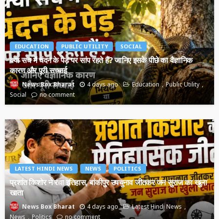
EDUCATION
PUBLIC UTILITY
SOCIAL
क्या सच में चंदन के पेड़ पर सांप रहते हैं? जानिए इसके पीछे का वैज्ञानिक
कारण और पूरी सच्चाई
4 days ago
Education
Public Utility
News Box Bharat
Social
no comment
LATEST HINDI NEWS
NEWS
POLITICS
प्रशांत किशोर ने रचा इतिहास, बांकीपुर उपचुनाव जीतकर जन सुराज का खुला
खाता
4 days ago
Latest Hindi News
News Box Bharat
News
Politics
no comment