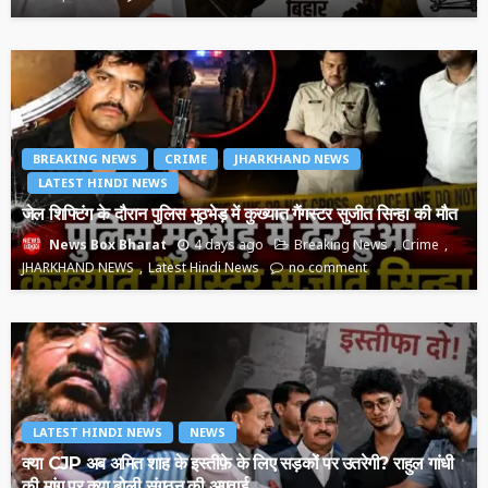
BREAKING NEWS
CRIME
JHARKHAND NEWS
LATEST HINDI NEWS
जेल शिफ्टिंग के दौरान पुलिस मुठभेड़ में कुख्यात गैंगस्टर सुजीत सिन्हा की मौत
4 days ago
Breaking News
Crime
News Box Bharat
JHARKHAND NEWS
Latest Hindi News
no comment
LATEST HINDI NEWS
NEWS
क्या CJP अब अमित शाह के इस्तीफ़े के लिए सड़कों पर उतरेगी? राहुल गांधी
की मांग पर क्या बोली संगठन की अगुवाई