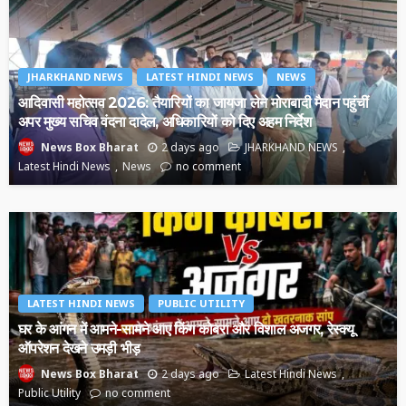
JHARKHAND NEWS
LATEST HINDI NEWS
NEWS
आदिवासी महोत्सव 2026: तैयारियों का जायजा लेने मोराबादी मैदान पहुंचीं
अपर मुख्य सचिव वंदना दादेल, अधिकारियों को दिए अहम निर्देश
2 days ago
JHARKHAND NEWS
News Box Bharat
Latest Hindi News
News
no comment
LATEST HINDI NEWS
PUBLIC UTILITY
घर के आंगन में आमने-सामने आए किंग कोबरा और विशाल अजगर, रेस्क्यू
ऑपरेशन देखने उमड़ी भीड़
2 days ago
Latest Hindi News
News Box Bharat
Public Utility
no comment