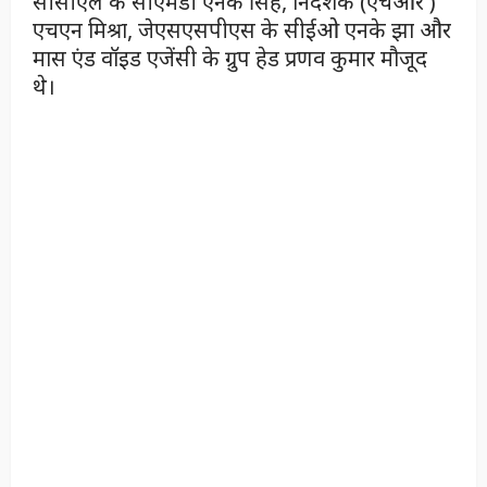
सीसीएल के सीएमडी एनके सिंह, निदेशक (एचआर )
एचएन मिश्रा, जेएसएसपीएस के सीईओ एनके झा और
मास एंड वॉइड एजेंसी के ग्रुप हेड प्रणव कुमार मौजूद
थे।