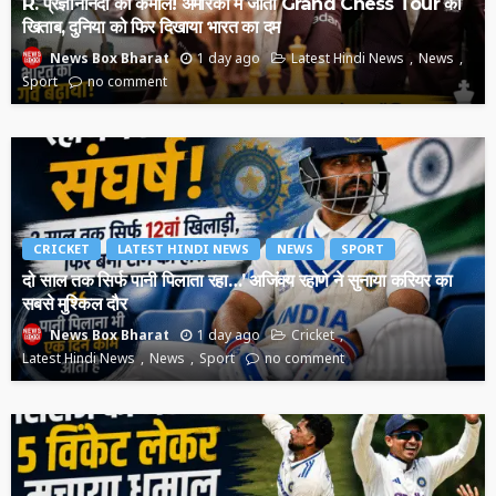
R. प्रज्ञानानंदा का कमाल! अमेरिका में जीता Grand Chess Tour का
खिताब, दुनिया को फिर दिखाया भारत का दम
1 day ago
Latest Hindi News
News
News Box Bharat
Sport
no comment
CRICKET
LATEST HINDI NEWS
NEWS
SPORT
दो साल तक सिर्फ पानी पिलाता रहा…’ अजिंक्य रहाणे ने सुनाया करियर का
सबसे मुश्किल दौर
1 day ago
Cricket
News Box Bharat
Latest Hindi News
News
Sport
no comment