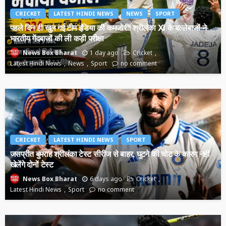
CRICKET
LATEST HINDI NEWS
NEWS
SPORT
पहले दिन ही खुल गई टीम इंडिया की कमजोरी! श्रीलंका XI के बल्लेबाजों ने
भारतीय गेंदबाजों की ली कड़ी परीक्षा
1 day ago
Cricket
News Box Bharat
Latest Hindi News
News
Sport
no comment
CRICKET
LATEST HINDI NEWS
SPORT
जसप्रीत बुमराह श्रीलंका टेस्ट सीरीज से बाहर, घुटने की चोट के कारण नहीं
खेलेंगे दोनों टेस्ट
6 days ago
Cricket
News Box Bharat
Latest Hindi News
Sport
no comment