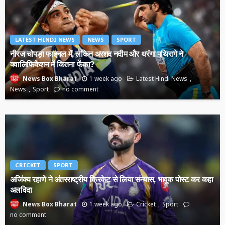
LATEST HINDI NEWS
NEWS
SPORT
नीरज चोपड़ा फाइनल में, लेकिन अरशद नदीम और थरंगा पथिरागे ने
क्वालिफिकेशन में कितना फेंका?
1 week ago
Latest Hindi News
News Box Bharat
News
Sport
no comment
CRICKET
SPORT
अजिंक्य रहाणे ने अंतरराष्ट्रीय क्रिकेट से लिया संन्यास, भावुक पोस्ट कर कहा
अलविदा
1 week ago
Cricket
Sport
News Box Bharat
no comment