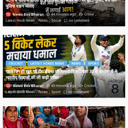
पटना में दर्दनाक हादसे के बाद हिंसा: युवक की मौत पर फूटा गुस्सा, बस और
पुलिस वाहन जलाए
44 minutes ago
Crime
News Box Bharat
Latest Hindi News
News
Social
no comment
CRICKET
LATEST HINDI NEWS
NEWS
SPORT
पहले दिन ही खुल गई टीम इंडिया की कमजोरी! श्रीलंका XI के बल्लेबाजों ने
भारतीय गेंदबाजों की ली कड़ी परीक्षा
49 minutes ago
Cricket
News Box Bharat
Latest Hindi News
News
Sport
no comment