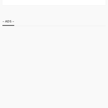
– ADS –