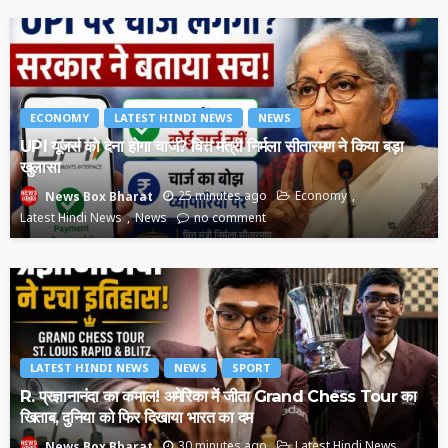
ECONOMY
LATEST HINDI NEWS
NEWS
UPI यूजर्स को देना होगा चार्ज? वित्त मंत्री निर्मला सीतारमण ने किया बड़ा
खुलासा
25 minutes ago
Economy
News Box Bharat
Latest Hindi News
News
no comment
LATEST HINDI NEWS
NEWS
SPORT
R. प्रज्ञानानंदा का कमाल! अमेरिका में जीता Grand Chess Tour का
खिताब, दुनिया को फिर दिखाया भारत का दम
30 minutes ago
Latest Hindi News
News Box Bharat