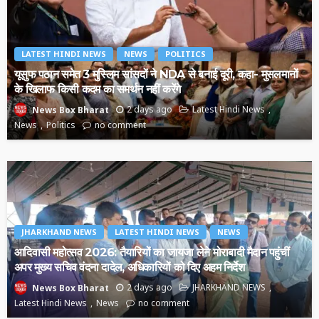
LATEST HINDI NEWS
NEWS
POLITICS
यूसुफ पठान समेत 3 मुस्लिम सांसदों ने NDA से बनाई दूरी, कहा- मुसलमानों
के खिलाफ किसी कदम का समर्थन नहीं करेंगे
2 days ago
Latest Hindi News
News Box Bharat
News
Politics
no comment
JHARKHAND NEWS
LATEST HINDI NEWS
NEWS
आदिवासी महोत्सव 2026: तैयारियों का जायजा लेने मोराबादी मैदान पहुंचीं
अपर मुख्य सचिव वंदना दादेल, अधिकारियों को दिए अहम निर्देश
2 days ago
JHARKHAND NEWS
News Box Bharat
Latest Hindi News
News
no comment