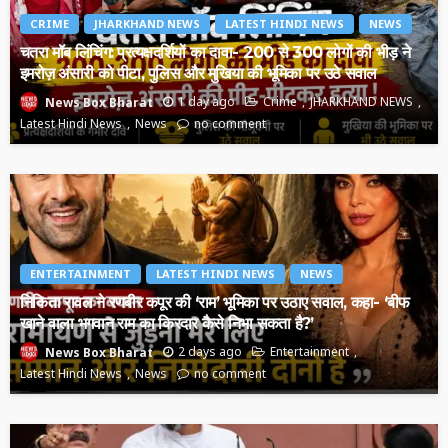
CRIME
JHARKHAND NEWS
LATEST HINDI NEWS
NEWS
चतरा मॉब लिंचिंग: प्रत्यक्षदर्शियों का दावा- 200 से 300 लोगों की भीड़ ने
इमरोज़ अंसारी को पीटा, पुलिस और मुखिया की भूमिका पर उठे सवाल
1 day ago
Crime
JHARKHAND NEWS
News Box Bharat
Latest Hindi News
News
no comment
ENTERTAINMENT
LATEST HINDI NEWS
NEWS
निकिता रावल ने रणबीर कपूर की ‘राम’ भूमिका पर उठाए सवाल, कहा- ‘बीफ
खाने वाला भगवान राम का किरदार कैसे निभा सकता है?’
2 days ago
Entertainment
News Box Bharat
Latest Hindi News
News
no comment