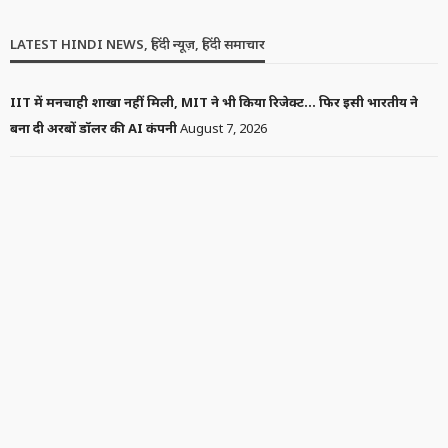
LATEST HINDI NEWS, हिंदी न्यूज़, हिंदी समाचार
IIT में मनचाही शाखा नहीं मिली, MIT ने भी किया रिजेक्ट… फिर इसी भारतीय ने
बना दी अरबों डॉलर की AI कंपनी
August 7, 2026
UPI यूजर्स को देना होगा चार्ज? वित्त मंत्री निर्मला सीतारमण ने किया बड़ा खुलासा
August 7, 2026
R. प्रज्ञानानंदा का कमाल! अमेरिका में जीता Grand Chess Tour का खिताब,
दुनिया को फिर दिखाया भारत का दम
August 7, 2026
दो साल तक सिर्फ पानी पिलाता रहा…’ अजिंक्य रहाणे ने सुनाया करियर का सबसे
मुश्किल दौर
August 7, 2026
पटना में दर्दनाक हादसे के बाद हिंसा: युवक की मौत पर फूटा गुस्सा, बस और पुलिस