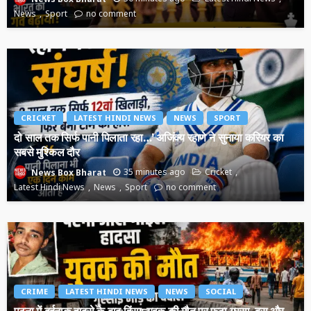
News
Sport
no comment
CRICKET
LATEST HINDI NEWS
NEWS
SPORT
दो साल तक सिर्फ पानी पिलाता रहा…’ अजिंक्य रहाणे ने सुनाया करियर का
सबसे मुश्किल दौर
35 minutes ago
Cricket
News Box Bharat
Latest Hindi News
News
Sport
no comment
CRIME
LATEST HINDI NEWS
NEWS
SOCIAL