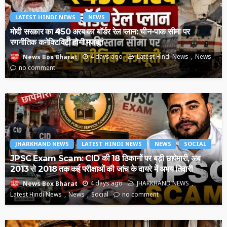
LATEST HINDI NEWS
NEWS
मोदी सरकार का ₹450 अरब का बॉर्डर रेल प्लान: चीन-पाक सीमा पर
रणनीतिक कनेक्टिविटी होगी मजबूत
4 days ago
Latest Hindi News
News
News Box Bharat
no comment
JHARKHAND NEWS
LATEST HINDI NEWS
NEWS
SOCIAL
JPSC Exam Scam: CID की 18 ठिकानों पर बड़ी छापेमारी, अब
2013 से 2018 तक कई परीक्षाओं की जांच के दायरे में अभय तिवारी
4 days ago
JHARKHAND NEWS
News Box Bharat
Latest Hindi News
News
Social
no comment