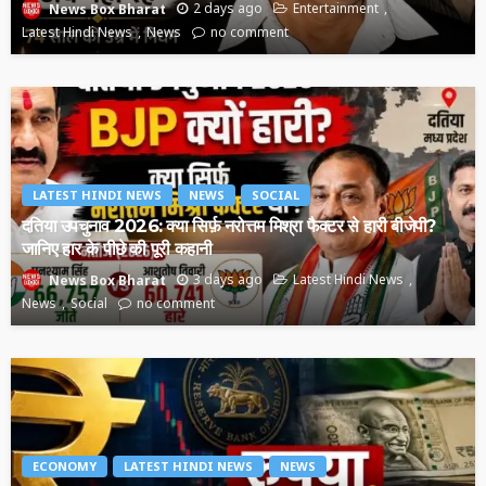
2 days ago
Entertainment
News Box Bharat
Latest Hindi News
News
no comment
LATEST HINDI NEWS
NEWS
SOCIAL
दतिया उपचुनाव 2026: क्या सिर्फ़ नरोत्तम मिश्रा फैक्टर से हारी बीजेपी?
जानिए हार के पीछे की पूरी कहानी
3 days ago
Latest Hindi News
News Box Bharat
News
Social
no comment
ECONOMY
LATEST HINDI NEWS
NEWS