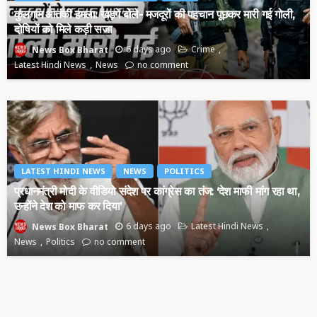
कुलगाम आतंकी हमला: खड़गे बोले- मजदूरों की पहचान पूछकर मारी गई गोली,
दोषियों को मिले कड़ी सजा
6 days ago
Crime
News Box Bharat
Latest Hindi News
News
no comment
LATEST HINDI NEWS
NEWS
POLITICS
प्रधानमंत्री मोदी के वीडियो संदेश पर कांग्रेस का तंज: ‘देश माफी मांग रहा था,
उन्होंने देश को माफ कर दिया’
6 days ago
Latest Hindi News
News Box Bharat
News
Politics
no comment