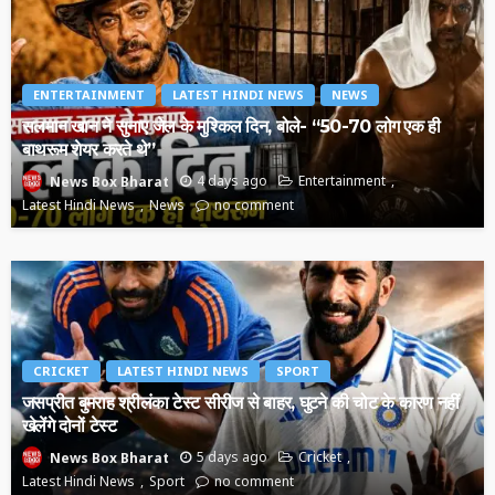
ENTERTAINMENT
LATEST HINDI NEWS
NEWS
सलमान खान ने सुनाए जेल के मुश्किल दिन, बोले- “50-70 लोग एक ही
बाथरूम शेयर करते थे”
4 days ago
Entertainment
News Box Bharat
Latest Hindi News
News
no comment
CRICKET
LATEST HINDI NEWS
SPORT
जसप्रीत बुमराह श्रीलंका टेस्ट सीरीज से बाहर, घुटने की चोट के कारण नहीं
खेलेंगे दोनों टेस्ट
5 days ago
Cricket
News Box Bharat
Latest Hindi News
Sport
no comment