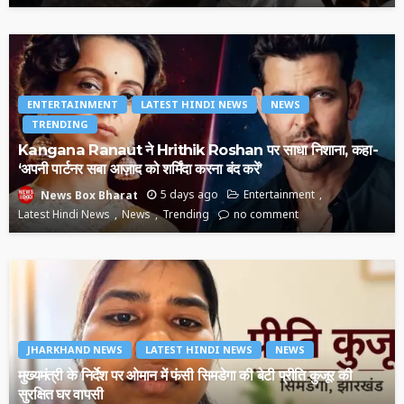
ENTERTAINMENT
LATEST HINDI NEWS
NEWS
TRENDING
Kangana Ranaut ने Hrithik Roshan पर साधा निशाना, कहा-
‘अपनी पार्टनर सबा आज़ाद को शर्मिंदा करना बंद करें’
5 days ago
Entertainment
News Box Bharat
Latest Hindi News
News
Trending
no comment
JHARKHAND NEWS
LATEST HINDI NEWS
NEWS
मुख्यमंत्री के निर्देश पर ओमान में फंसी सिमडेगा की बेटी प्रीति कुजूर की
सुरक्षित घर वापसी