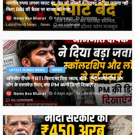
भारतीय रुपया लगभग सपाट बंद, तेल की कीमतों में गिरावट का पूरा फायदा नहीं
मिला; RBI की बैठक पर बाजार की नजर
4 days ago
Economy
News Box Bharat
Latest Hindi News
News
no comment
LATEST HINDI NEWS
NEWS
अभिजीत दीपके ने RTI विवाद पर दिया जवाब, बोले- “मेरी स्कॉलरशिप और
लोन के दस्तावेज़ तैयार, क्या PM अपनी डिग्री दिखाएंगे?”
4 days ago
Latest Hindi News
News
News Box Bharat
no comment