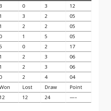
3
0
3
12
1
3
2
05
1
2
2
05
0
1
5
05
5
0
2
17
1
2
3
06
1
2
3
06
0
2
4
04
Won
Lost
Draw
Point
12
12
24
—–