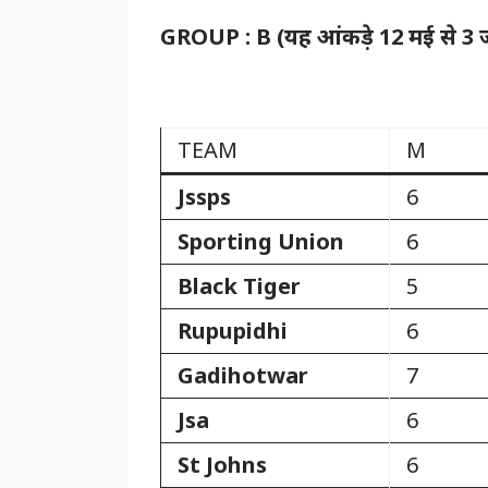
GROUP : B (यह आंकड़े 12 मई से 3 जू
TEAM
M
Jssps
6
Sporting Union
6
Black Tiger
5
Rupupidhi
6
Gadihotwar
7
Jsa
6
St Johns
6