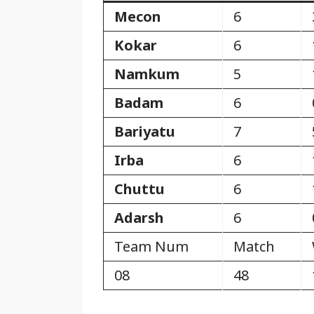
Mecon
6
Kokar
6
Namkum
5
Badam
6
Bariyatu
7
Irba
6
Chuttu
6
Adarsh
6
Team Num
Match
08
48