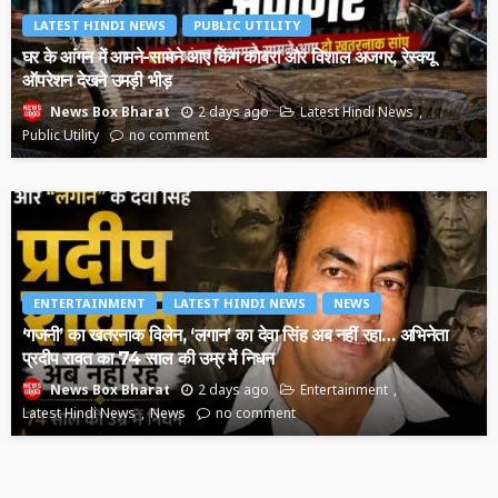
LATEST HINDI NEWS
PUBLIC UTILITY
घर के आंगन में आमने-सामने आए किंग कोबरा और विशाल अजगर, रेस्क्यू
ऑपरेशन देखने उमड़ी भीड़
2 days ago
Latest Hindi News
News Box Bharat
Public Utility
no comment
ENTERTAINMENT
LATEST HINDI NEWS
NEWS
‘गजनी’ का खतरनाक विलेन, ‘लगान’ का देवा सिंह अब नहीं रहा… अभिनेता
प्रदीप रावत का 74 साल की उम्र में निधन
2 days ago
Entertainment
News Box Bharat
Latest Hindi News
News
no comment