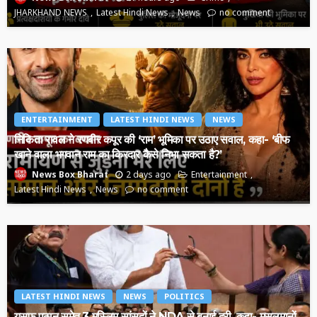
JHARKHAND NEWS
Latest Hindi News
News
no comment
ENTERTAINMENT
LATEST HINDI NEWS
NEWS
निकिता रावल ने रणबीर कपूर की ‘राम’ भूमिका पर उठाए सवाल, कहा- ‘बीफ
खाने वाला भगवान राम का किरदार कैसे निभा सकता है?’
2 days ago
Entertainment
News Box Bharat
Latest Hindi News
News
no comment
LATEST HINDI NEWS
NEWS
POLITICS
यूसुफ पठान समेत 3 मुस्लिम सांसदों ने NDA से बनाई दूरी, कहा- मुसलमानों