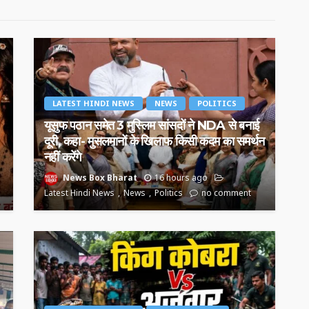
LATEST HINDI NEWS
NEWS
POLITICS
यूसुफ पठान समेत 3 मुस्लिम सांसदों ने NDA से बनाई
दूरी, कहा- मुसलमानों के खिलाफ किसी कदम का समर्थन
नहीं करेंगे
News Box Bharat
16 hours ago
Latest Hindi News
News
Politics
no comment