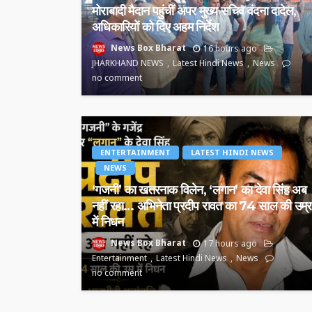
मोराबादी मैदान पहुंचीं अपर मुख्य सचिव वंदना दादेल,
अधिकारियों को दिए अहम निर्देश
News Box Bharat
16 hours ago
JHARKHAND NEWS
Latest Hindi News
News
no comment
ENTERTAINMENT
LATEST HINDI NEWS
NEWS
‘गजनी’ का खतरनाक विलेन, ‘लगान’ का देवा सिंह अब
नहीं रहा… अभिनेता प्रदीप रावत का 74 साल की उम्र
में निधन
News Box Bharat
17 hours ago
Entertainment
Latest Hindi News
News
no comment