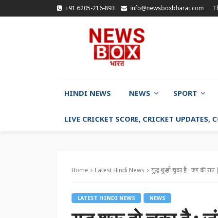
+91 6205-216-893
info@newsboxbharat.com
T
HINDI NEWS
NEWS
SPORT
LIVE CRICKET SCORE, CRICKET UPDATES,
Home
Latest Hindi News
युद्ध शुरू हो चुका है : जंग की र
LATEST HINDI NEWS
NEWS