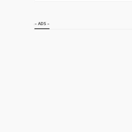
– ADS –