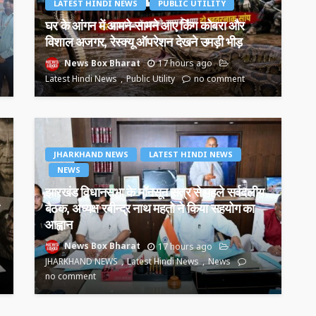
LATEST HINDI NEWS
PUBLIC UTILITY
घर के आंगन में आमने-सामने आए किंग कोबरा और
विशाल अजगर, रेस्क्यू ऑपरेशन देखने उमड़ी भीड़
News Box Bharat
17 hours ago
Latest Hindi News
Public Utility
no comment
JHARKHAND NEWS
LATEST HINDI NEWS
NEWS
झारखंड विधानसभा के मॉनसून सत्र से पहले सर्वदलीय
बैठक, अध्यक्ष रबीन्द्र नाथ महतो ने किया सहयोग का
आह्वान
News Box Bharat
17 hours ago
JHARKHAND NEWS
Latest Hindi News
News
no comment