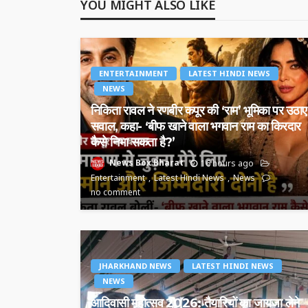
YOU MIGHT ALSO LIKE
ENTERTAINMENT
LATEST HINDI NEWS
NEWS
निकिता रावल ने रणबीर कपूर की ‘राम’ भूमिका पर उठाए
सवाल, कहा- ‘बीफ खाने वाला भगवान राम का किरदार
कैसे निभा सकता है?’
News Box Bharat
16 hours ago
Entertainment
Latest Hindi News
News
no comment
JHARKHAND NEWS
LATEST HINDI NEWS
NEWS
आदिवासी महोत्सव 2026: तैयारियों का जायजा लेने