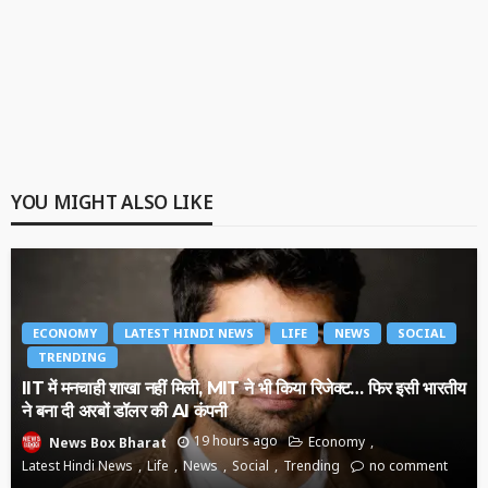
YOU MIGHT ALSO LIKE
ECONOMY
LATEST HINDI NEWS
LIFE
NEWS
SOCIAL
TRENDING
IIT में मनचाही शाखा नहीं मिली, MIT ने भी किया रिजेक्ट… फिर इसी भारतीय
ने बना दी अरबों डॉलर की AI कंपनी
19 hours ago
Economy
News Box Bharat
Latest Hindi News
Life
News
Social
Trending
no comment