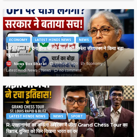
ECONOMY
LATEST HINDI NEWS
NEWS
UPI यूजर्स को देना होगा चार्ज? वित्त मंत्री निर्मला सीतारमण ने किया बड़ा
खुलासा
20 hours ago
Economy
News Box Bharat
Latest Hindi News
News
no comment
LATEST HINDI NEWS
NEWS
SPORT
R. प्रज्ञानानंदा का कमाल! अमेरिका में जीता Grand Chess Tour का
खिताब, दुनिया को फिर दिखाया भारत का दम