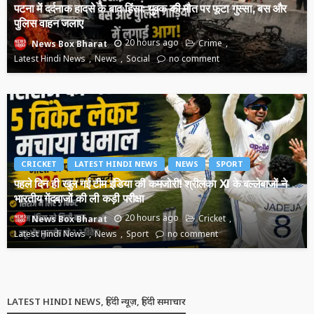
पटना में दर्दनाक हादसे के बाद हिंसा: युवक की मौत पर फूटा गुस्सा, बस और
पुलिस वाहन जलाए
20 hours ago
Crime
News Box Bharat
Latest Hindi News
News
Social
no comment
CRICKET
LATEST HINDI NEWS
NEWS
SPORT
पहले दिन ही खुल गई टीम इंडिया की कमजोरी! श्रीलंका XI के बल्लेबाजों ने
भारतीय गेंदबाजों की ली कड़ी परीक्षा
20 hours ago
Cricket
News Box Bharat
Latest Hindi News
News
Sport
no comment
LATEST HINDI NEWS, हिंदी न्यूज़, हिंदी समाचार