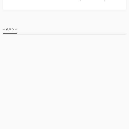
– ADS –