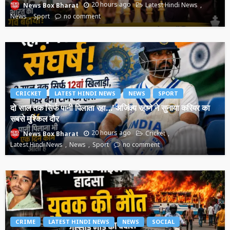
20 hours ago
Latest Hindi News
News Box Bharat
News
Sport
no comment
CRICKET
LATEST HINDI NEWS
NEWS
SPORT
दो साल तक सिर्फ पानी पिलाता रहा…’ अजिंक्य रहाणे ने सुनाया करियर का
सबसे मुश्किल दौर
20 hours ago
Cricket
News Box Bharat
Latest Hindi News
News
Sport
no comment
CRIME
LATEST HINDI NEWS
NEWS
SOCIAL