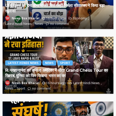
UPI यूजर्स को देना होगा चार्ज? वित्त मंत्री निर्मला सीतारमण ने किया बड़ा
खुलासा
16 hours ago
Economy
News Box Bharat
Latest Hindi News
News
no comment
LATEST HINDI NEWS
NEWS
SPORT
R. प्रज्ञानानंदा का कमाल! अमेरिका में जीता Grand Chess Tour का
खिताब, दुनिया को फिर दिखाया भारत का दम
16 hours ago
Latest Hindi News
News Box Bharat
News
Sport
no comment