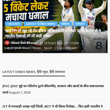
CRICKET
LATEST HINDI NEWS
NEWS
SPORT
पहले दिन ही खुल गई टीम इंडिया की कमजोरी! श्रीलंका XI के बल्लेबाजों ने
भारतीय गेंदबाजों की ली कड़ी परीक्षा
16 hours ago
Cricket
News Box Bharat
Latest Hindi News
News
Sport
no comment
LATEST HINDI NEWS, हिंदी न्यूज़, हिंदी समाचार
JPSC-JSSC मुद्दे पर गतिरोध टूटने की उम्मीद, सरकार और छात्रों के बीच सकारात्मक
वार्ता
August 7, 2026
IIT में मनचाही शाखा नहीं मिली, MIT ने भी किया रिजेक्ट… फिर इसी भारतीय ने