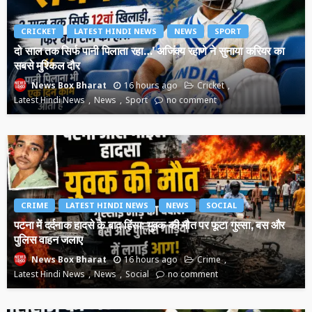
CRICKET
LATEST HINDI NEWS
NEWS
SPORT
दो साल तक सिर्फ पानी पिलाता रहा…’ अजिंक्य रहाणे ने सुनाया करियर का
सबसे मुश्किल दौर
16 hours ago
Cricket
News Box Bharat
Latest Hindi News
News
Sport
no comment
CRIME
LATEST HINDI NEWS
NEWS
SOCIAL
पटना में दर्दनाक हादसे के बाद हिंसा: युवक की मौत पर फूटा गुस्सा, बस और
पुलिस वाहन जलाए
16 hours ago
Crime
News Box Bharat
Latest Hindi News
News
Social
no comment