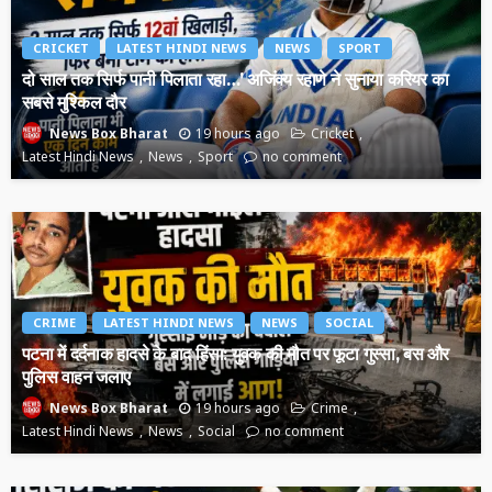
CRICKET
LATEST HINDI NEWS
NEWS
SPORT
दो साल तक सिर्फ पानी पिलाता रहा…’ अजिंक्य रहाणे ने सुनाया करियर का
सबसे मुश्किल दौर
19 hours ago
Cricket
News Box Bharat
Latest Hindi News
News
Sport
no comment
CRIME
LATEST HINDI NEWS
NEWS
SOCIAL
पटना में दर्दनाक हादसे के बाद हिंसा: युवक की मौत पर फूटा गुस्सा, बस और
पुलिस वाहन जलाए
19 hours ago
Crime
News Box Bharat
Latest Hindi News
News
Social
no comment