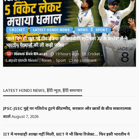
CRICKET
LATEST HINDI NEWS
NEWS
SPORT
पहले दिन ही खुल गई टीम इंडिया की कमजोरी! श्रीलंका XI के बल्लेबाजों ने
भारतीय गेंदबाजों की ली कड़ी परीक्षा
19 hours ago
Cricket
News Box Bharat
Latest Hindi News
News
Sport
no comment
LATEST HINDI NEWS, हिंदी न्यूज़, हिंदी समाचार
JPSC-JSSC मुद्दे पर गतिरोध टूटने की उम्मीद, सरकार और छात्रों के बीच सकारात्मक
वार्ता
August 7, 2026
IIT में मनचाही शाखा नहीं मिली, MIT ने भी किया रिजेक्ट… फिर इसी भारतीय ने