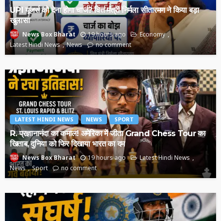
UPI यूजर्स को देना होगा चार्ज? वित्त मंत्री निर्मला सीतारमण ने किया बड़ा
खुलासा
19 hours ago
Economy
News Box Bharat
Latest Hindi News
News
no comment
LATEST HINDI NEWS
NEWS
SPORT
R. प्रज्ञानानंदा का कमाल! अमेरिका में जीता Grand Chess Tour का
खिताब, दुनिया को फिर दिखाया भारत का दम
19 hours ago
Latest Hindi News
News Box Bharat
News
Sport
no comment