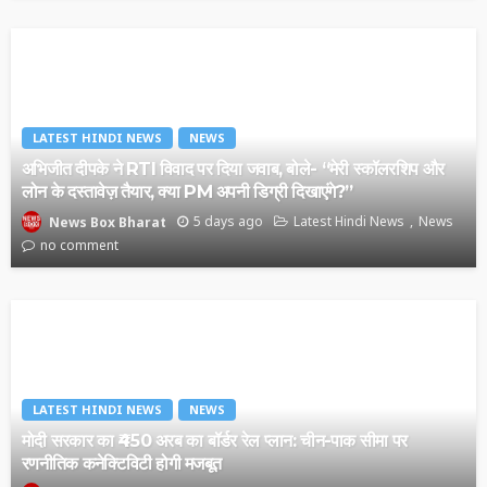
LATEST HINDI NEWS
NEWS
अभिजीत दीपके ने RTI विवाद पर दिया जवाब, बोले- “मेरी स्कॉलरशिप और
लोन के दस्तावेज़ तैयार, क्या PM अपनी डिग्री दिखाएंगे?”
5 days ago
Latest Hindi News
News
News Box Bharat
no comment
LATEST HINDI NEWS
NEWS
मोदी सरकार का ₹450 अरब का बॉर्डर रेल प्लान: चीन-पाक सीमा पर
रणनीतिक कनेक्टिविटी होगी मजबूत