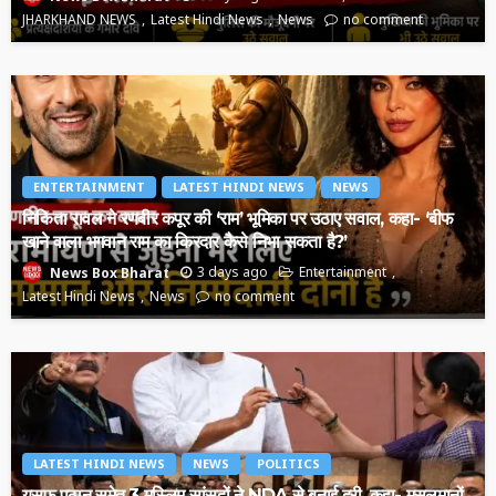
JHARKHAND NEWS
Latest Hindi News
News
no comment
ENTERTAINMENT
LATEST HINDI NEWS
NEWS
निकिता रावल ने रणबीर कपूर की ‘राम’ भूमिका पर उठाए सवाल, कहा- ‘बीफ
खाने वाला भगवान राम का किरदार कैसे निभा सकता है?’
3 days ago
Entertainment
News Box Bharat
Latest Hindi News
News
no comment
LATEST HINDI NEWS
NEWS
POLITICS
यूसुफ पठान समेत 3 मुस्लिम सांसदों ने NDA से बनाई दूरी, कहा- मुसलमानों