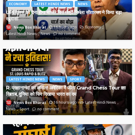
ECONOMY
LATEST HINDI NEWS
NEWS
UPI यूजर्स को देना होगा चार्ज? वित्त मंत्री निर्मला सीतारमण ने किया बड़ा
खुलासा
16 hours ago
Economy
News Box Bharat
Latest Hindi News
News
no comment
LATEST HINDI NEWS
NEWS
SPORT
R. प्रज्ञानानंदा का कमाल! अमेरिका में जीता Grand Chess Tour का
खिताब, दुनिया को फिर दिखाया भारत का दम
16 hours ago
Latest Hindi News
News Box Bharat
News
Sport
no comment