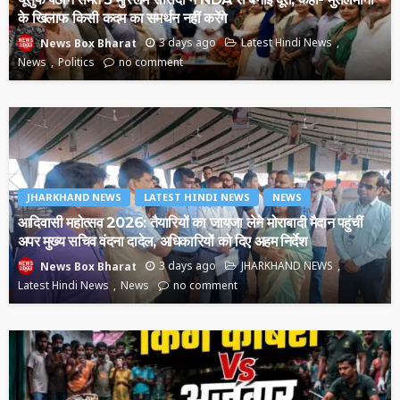
के खिलाफ किसी कदम का समर्थन नहीं करेंगे
3 days ago
Latest Hindi News
News Box Bharat
News
Politics
no comment
JHARKHAND NEWS
LATEST HINDI NEWS
NEWS
आदिवासी महोत्सव 2026: तैयारियों का जायजा लेने मोराबादी मैदान पहुंचीं
अपर मुख्य सचिव वंदना दादेल, अधिकारियों को दिए अहम निर्देश
3 days ago
JHARKHAND NEWS
News Box Bharat
Latest Hindi News
News
no comment