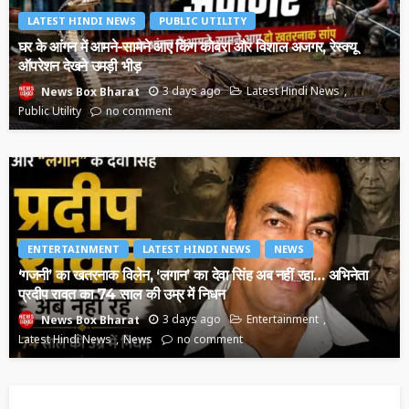
LATEST HINDI NEWS
PUBLIC UTILITY
घर के आंगन में आमने-सामने आए किंग कोबरा और विशाल अजगर, रेस्क्यू
ऑपरेशन देखने उमड़ी भीड़
3 days ago
Latest Hindi News
News Box Bharat
Public Utility
no comment
ENTERTAINMENT
LATEST HINDI NEWS
NEWS
‘गजनी’ का खतरनाक विलेन, ‘लगान’ का देवा सिंह अब नहीं रहा… अभिनेता
प्रदीप रावत का 74 साल की उम्र में निधन
3 days ago
Entertainment
News Box Bharat
Latest Hindi News
News
no comment