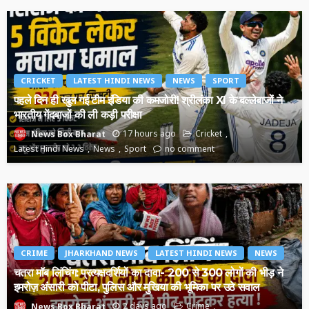
CRICKET
LATEST HINDI NEWS
NEWS
SPORT
पहले दिन ही खुल गई टीम इंडिया की कमजोरी! श्रीलंका XI के बल्लेबाजों ने
भारतीय गेंदबाजों की ली कड़ी परीक्षा
17 hours ago
Cricket
News Box Bharat
Latest Hindi News
News
Sport
no comment
CRIME
JHARKHAND NEWS
LATEST HINDI NEWS
NEWS
चतरा मॉब लिंचिंग: प्रत्यक्षदर्शियों का दावा- 200 से 300 लोगों की भीड़ ने
इमरोज़ अंसारी को पीटा, पुलिस और मुखिया की भूमिका पर उठे सवाल
2 days ago
Crime
News Box Bharat