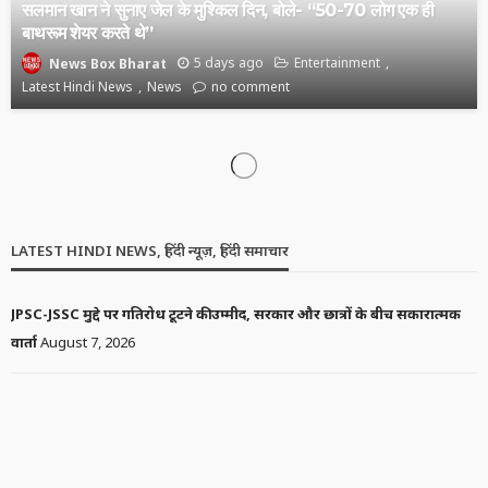
सलमान खान ने सुनाए जेल के मुश्किल दिन, बोले- “50-70 लोग एक ही
बाथरूम शेयर करते थे”
5 days ago
Entertainment
News Box Bharat
Latest Hindi News
News
no comment
CRICKET
LATEST HINDI NEWS
SPORT
जसप्रीत बुमराह श्रीलंका टेस्ट सीरीज से बाहर, घुटने की चोट के कारण नहीं
खेलेंगे दोनों टेस्ट
6 days ago
Cricket
News Box Bharat
Latest Hindi News
Sport
no comment