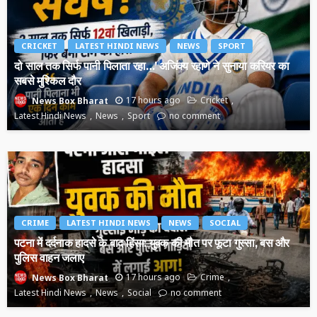
CRICKET
LATEST HINDI NEWS
NEWS
SPORT
दो साल तक सिर्फ पानी पिलाता रहा…’ अजिंक्य रहाणे ने सुनाया करियर का
सबसे मुश्किल दौर
17 hours ago
Cricket
News Box Bharat
Latest Hindi News
News
Sport
no comment
CRIME
LATEST HINDI NEWS
NEWS
SOCIAL
पटना में दर्दनाक हादसे के बाद हिंसा: युवक की मौत पर फूटा गुस्सा, बस और
पुलिस वाहन जलाए
17 hours ago
Crime
News Box Bharat
Latest Hindi News
News
Social
no comment