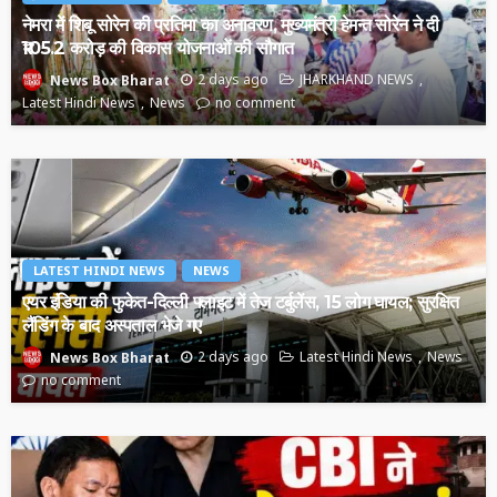
नेमरा में शिबू सोरेन की प्रतिमा का अनावरण, मुख्यमंत्री हेमन्त सोरेन ने दी
₹105.2 करोड़ की विकास योजनाओं की सौगात
2 days ago
JHARKHAND NEWS
News Box Bharat
Latest Hindi News
News
no comment
LATEST HINDI NEWS
NEWS
एयर इंडिया की फुकेत-दिल्ली फ्लाइट में तेज टर्बुलेंस, 15 लोग घायल; सुरक्षित
लैंडिंग के बाद अस्पताल भेजे गए
2 days ago
Latest Hindi News
News
News Box Bharat
no comment