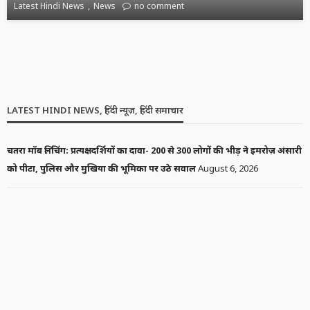
Latest Hindi News
News
no comment
LATEST HINDI NEWS, हिंदी न्यूज़, हिंदी समाचार
चतरा मॉब लिंचिंग: प्रत्यक्षदर्शियों का दावा- 200 से 300 लोगों की भीड़ ने इमरोज़ अंसारी
को पीटा, पुलिस और मुखिया की भूमिका पर उठे सवाल
August 6, 2026
निकिता रावल ने रणबीर कपूर की ‘राम’ भूमिका पर उठाए सवाल, कहा- ‘बीफ खाने
वाला भगवान राम का किरदार कैसे निभा सकता है?’
August 5, 2026
यूसुफ पठान समेत 3 मुस्लिम सांसदों ने NDA से बनाई दूरी, कहा- मुसलमानों के
खिलाफ किसी कदम का समर्थन नहीं करेंगे
August 5, 2026