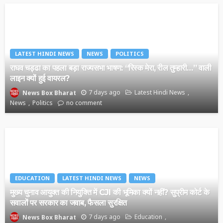
LATEST HINDI NEWS
NEWS
POLITICS
राघव चड्ढा का पहला बड़ा राज्यसभा भाषण: “रिस्क मेरा, रील तुम्हारी…” वाली
लाइन क्यों हुई वायरल?
7 days ago
Latest Hindi News
News Box Bharat
News
Politics
no comment
EDUCATION
LATEST HINDI NEWS
NEWS
मुख्य चुनाव आयुक्त की नियुक्ति में CJI की भूमिका क्यों नहीं? सुप्रीम कोर्ट के
सवालों पर सरकार का जवाब, फैसला सुरक्षित
7 days ago
Education
News Box Bharat