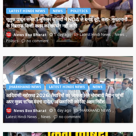
LATEST HINDI NEWS
NEWS
POLITICS
यूसुफ पठान समेत 3 मुस्लिम सांसदों ने NDA से बनाई दूरी, कहा- मुसलमानों
के खिलाफ किसी कदम का समर्थन नहीं करेंगे
1 day ago
Latest Hindi News
News
News Box Bharat
Politics
no comment
JHARKHAND NEWS
LATEST HINDI NEWS
NEWS
आदिवासी महोत्सव 2026: तैयारियों का जायजा लेने मोराबादी मैदान पहुंचीं
अपर मुख्य सचिव वंदना दादेल, अधिकारियों को दिए अहम निर्देश
1 day ago
JHARKHAND NEWS
News Box Bharat
Latest Hindi News
News
no comment