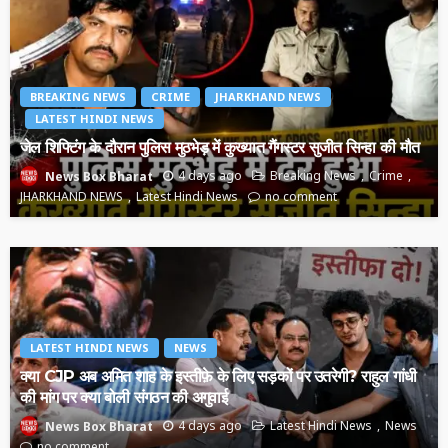
BREAKING NEWS
CRIME
JHARKHAND NEWS
LATEST HINDI NEWS
जेल शिफ्टिंग के दौरान पुलिस मुठभेड़ में कुख्यात गैंगस्टर सुजीत सिन्हा की मौत
4 days ago
Breaking News
Crime
News Box Bharat
JHARKHAND NEWS
Latest Hindi News
no comment
LATEST HINDI NEWS
NEWS
क्या CJP अब अमित शाह के इस्तीफ़े के लिए सड़कों पर उतरेगी? राहुल गांधी
की मांग पर क्या बोली संगठन की अगुवाई
4 days ago
Latest Hindi News
News
News Box Bharat
no comment