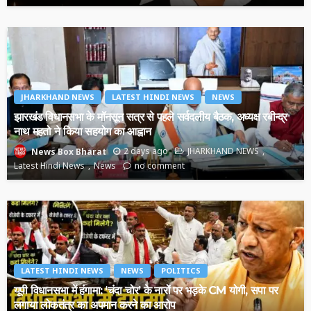
JHARKHAND NEWS
LATEST HINDI NEWS
NEWS
झारखंड विधानसभा के मॉनसून सत्र से पहले सर्वदलीय बैठक, अध्यक्ष रबीन्द्र
नाथ महतो ने किया सहयोग का आह्वान
2 days ago
JHARKHAND NEWS
News Box Bharat
Latest Hindi News
News
no comment
LATEST HINDI NEWS
NEWS
POLITICS
यूपी विधानसभा में हंगामा: ‘चंदा चोर’ के नारों पर भड़के CM योगी, सपा पर
लगाया लोकतंत्र का अपमान करने का आरोप