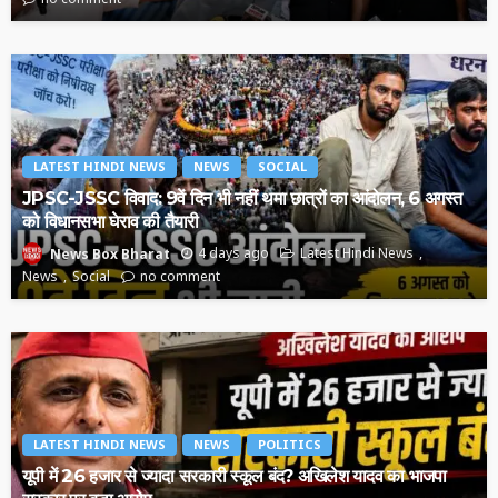
LATEST HINDI NEWS
NEWS
SOCIAL
JPSC-JSSC विवाद: 9वें दिन भी नहीं थमा छात्रों का आंदोलन, 6 अगस्त
को विधानसभा घेराव की तैयारी
4 days ago
Latest Hindi News
News Box Bharat
News
Social
no comment
LATEST HINDI NEWS
NEWS
POLITICS
यूपी में 26 हजार से ज्यादा सरकारी स्कूल बंद? अखिलेश यादव का भाजपा