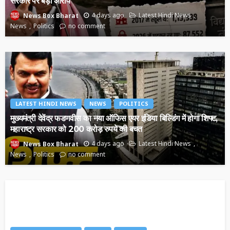
सरकार पर बड़ा आरोप
4 days ago
Latest Hindi News
News Box Bharat
News
Politics
no comment
LATEST HINDI NEWS
NEWS
POLITICS
मुख्यमंत्री देवेंद्र फडणवीस का नया ऑफिस एयर इंडिया बिल्डिंग में होगा शिफ्ट,
महाराष्ट्र सरकार को 200 करोड़ रुपये की बचत
4 days ago
Latest Hindi News
News Box Bharat
News
Politics
no comment