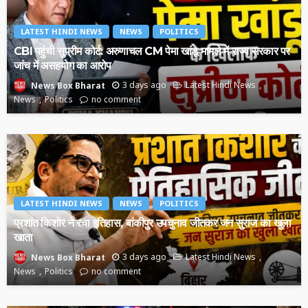
LATEST HINDI NEWS
NEWS
POLITICS
CBI पहुंची सुप्रीम कोर्ट: अरुणाचल CM पेमा खांडू मामले में राज्य सरकार पर
जांच में असहयोग का आरोप
3 days ago
Latest Hindi News
News Box Bharat
News
Politics
no comment
LATEST HINDI NEWS
NEWS
POLITICS
प्रशांत किशोर ने रचा इतिहास, बांकीपुर उपचुनाव जीतकर जन सुराज का खुला
खाता
3 days ago
Latest Hindi News
News Box Bharat
News
Politics
no comment