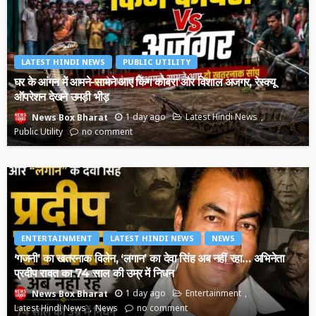
LATEST HINDI NEWS
PUBLIC UTILITY
घर के आंगन में आमने-सामने आए किंग कोबरा और विशाल अजगर, रेस्क्यू
ऑपरेशन देखने उमड़ी भीड़
1 day ago
Latest Hindi News
News Box Bharat
Public Utility
no comment
ENTERTAINMENT
LATEST HINDI NEWS
NEWS
‘गजनी’ का खतरनाक विलेन, ‘लगान’ का देवा सिंह अब नहीं रहा… अभिनेता
प्रदीप रावत का 74 साल की उम्र में निधन
1 day ago
Entertainment
News Box Bharat
Latest Hindi News
News
no comment