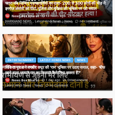
चतरा मॉब लिंचिंग: प्रत्यक्षदर्शियों का दावा- 200 से 300 लोगों की भीड़ ने
इमरोज़ अंसारी को पीटा, पुलिस और मुखिया की भूमिका पर उठे सवाल
19 hours ago
Crime
News Box Bharat
JHARKHAND NEWS
Latest Hindi News
News
no comment
ENTERTAINMENT
LATEST HINDI NEWS
NEWS
निकिता रावल ने रणबीर कपूर की ‘राम’ भूमिका पर उठाए सवाल, कहा- ‘बीफ
खाने वाला भगवान राम का किरदार कैसे निभा सकता है?’
1 day ago
Entertainment
News Box Bharat
Latest Hindi News
News
no comment