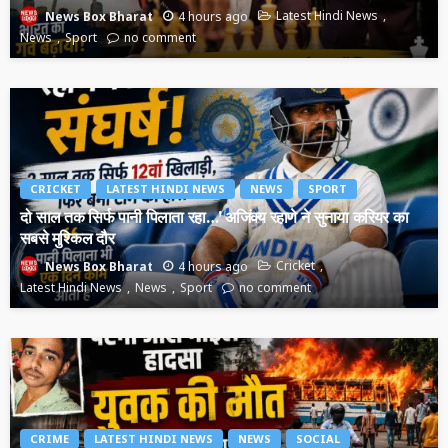
4 hours ago
Latest Hindi News
News Box Bharat
News
Sport
no comment
CRICKET
LATEST HINDI NEWS
NEWS
SPORT
दो साल तक सिर्फ पानी पिलाता रहा…’ अजिंक्य रहाणे ने सुनाया करियर का
सबसे मुश्किल दौर
4 hours ago
Cricket
News Box Bharat
Latest Hindi News
News
Sport
no comment
CRIME
LATEST HINDI NEWS
NEWS
SOCIAL