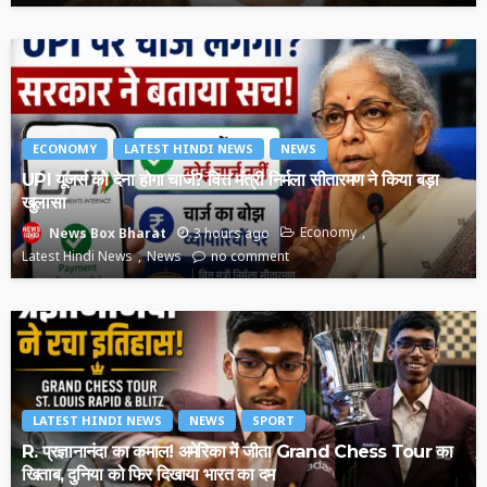
ECONOMY
LATEST HINDI NEWS
NEWS
UPI यूजर्स को देना होगा चार्ज? वित्त मंत्री निर्मला सीतारमण ने किया बड़ा
खुलासा
3 hours ago
Economy
News Box Bharat
Latest Hindi News
News
no comment
LATEST HINDI NEWS
NEWS
SPORT
R. प्रज्ञानानंदा का कमाल! अमेरिका में जीता Grand Chess Tour का
खिताब, दुनिया को फिर दिखाया भारत का दम