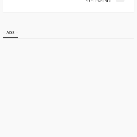
पर भी मिलेगी राशि
– ADS –