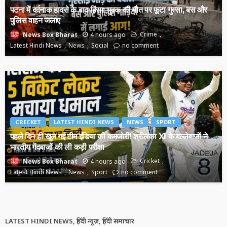
पटना में दर्दनाक हादसे के बाद हिंसा: युवक की मौत पर फूटा गुस्सा, बस और
पुलिस वाहन जलाए
4 hours ago
Crime
News Box Bharat
Latest Hindi News
News
Social
no comment
CRICKET
LATEST HINDI NEWS
NEWS
SPORT
पहले दिन ही खुल गई टीम इंडिया की कमजोरी! श्रीलंका XI के बल्लेबाजों ने
भारतीय गेंदबाजों की ली कड़ी परीक्षा
4 hours ago
Cricket
News Box Bharat
Latest Hindi News
News
Sport
no comment
LATEST HINDI NEWS, हिंदी न्यूज़, हिंदी समाचार