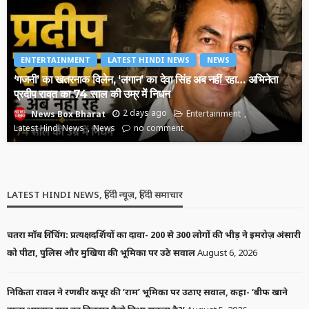
ENTERTAINMENT
LATEST HINDI NEWS
NEWS
‘गजनी’ का खतरनाक विलेन, ‘लगान’ का देवा सिंह अब नहीं रहा… अभिनेता
प्रदीप रावत का 74 साल की उम्र में निधन
2 days ago
Entertainment
News Box Bharat
Latest Hindi News
News
no comment
LATEST HINDI NEWS, हिंदी न्यूज़, हिंदी समाचार
चतरा मॉब लिंचिंग: प्रत्यक्षदर्शियों का दावा- 200 से 300 लोगों की भीड़ ने इमरोज़ अंसारी
को पीटा, पुलिस और मुखिया की भूमिका पर उठे सवाल
August 6, 2026
निकिता रावल ने रणबीर कपूर की ‘राम’ भूमिका पर उठाए सवाल, कहा- ‘बीफ खाने