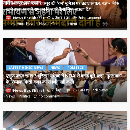
निकिता रावल ने रणबीर कपूर की ‘राम’ भूमिका पर उठाए सवाल, कहा- ‘बीफ
खाने वाला भगवान राम का किरदार कैसे निभा सकता है?’
2 days ago
Entertainment
News Box Bharat
Latest Hindi News
News
no comment
LATEST HINDI NEWS
NEWS
POLITICS
यूसुफ पठान समेत 3 मुस्लिम सांसदों ने NDA से बनाई दूरी, कहा- मुसलमानों
के खिलाफ किसी कदम का समर्थन नहीं करेंगे
2 days ago
Latest Hindi News
News Box Bharat
News
Politics
no comment