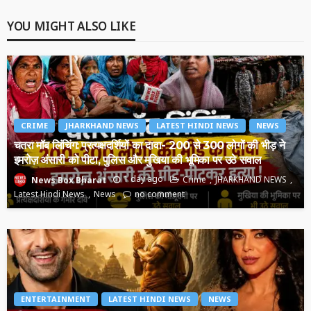
YOU MIGHT ALSO LIKE
CRIME
JHARKHAND NEWS
LATEST HINDI NEWS
NEWS
चतरा मॉब लिंचिंग: प्रत्यक्षदर्शियों का दावा- 200 से 300 लोगों की भीड़ ने
इमरोज़ अंसारी को पीटा, पुलिस और मुखिया की भूमिका पर उठे सवाल
1 day ago
Crime
JHARKHAND NEWS
News Box Bharat
Latest Hindi News
News
no comment
ENTERTAINMENT
LATEST HINDI NEWS
NEWS