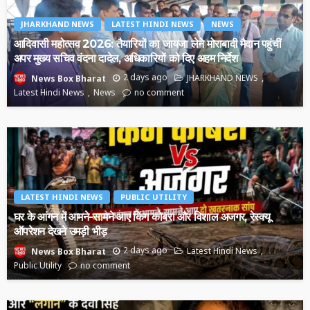
JHARKHAND NEWS
LATEST HINDI NEWS
NEWS
आदिवासी महोत्सव 2026: तैयारियों का जायजा लेने मोराबादी मैदान पहुंचीं
अपर मुख्य सचिव वंदना दादेल, अधिकारियों को दिए अहम निर्देश
2 days ago
JHARKHAND NEWS
News Box Bharat
Latest Hindi News
News
no comment
LATEST HINDI NEWS
PUBLIC UTILITY
घर के आंगन में आमने-सामने आए किंग कोबरा और विशाल अजगर, रेस्क्यू
ऑपरेशन देखने उमड़ी भीड़
2 days ago
Latest Hindi News
News Box Bharat
Public Utility
no comment