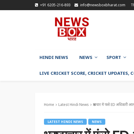
+91 6205-216-893
info@newsboxbharat.com
T
HINDI NEWS
NEWS
SPORT
LIVE CRICKET SCORE, CRICKET UPDATES,
Home
Latest Hindi News
भ्रष्टाचार में फंसे ED अधिकारी 
LATEST HINDI NEWS
NEWS