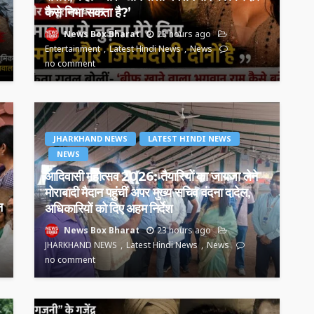
कैसे निभा सकता है?’
News Box Bharat
23 hours ago
Entertainment
Latest Hindi News
News
no comment
JHARKHAND NEWS
LATEST HINDI NEWS
NEWS
आदिवासी महोत्सव 2026: तैयारियों का जायजा लेने
मोराबादी मैदान पहुंचीं अपर मुख्य सचिव वंदना दादेल,
न
अधिकारियों को दिए अहम निर्देश
News Box Bharat
23 hours ago
JHARKHAND NEWS
Latest Hindi News
News
no comment