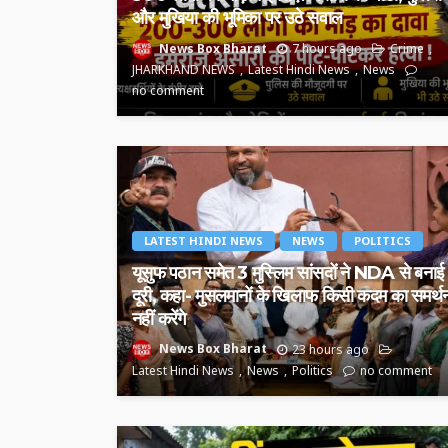
और मुखिया की भूमिका पर उठे सवाल
News Box Bharat
7 hours ago
Crime
JHARKHAND NEWS
Latest Hindi News
News
no comment
LATEST HINDI NEWS
NEWS
POLITICS
यूसुफ पठान समेत 3 मुस्लिम सांसदों ने NDA से बनाई
दूरी, कहा- मुसलमानों के खिलाफ किसी कदम का समर्थ
नहीं करेंगे
News Box Bharat
23 hours ago
Latest Hindi News
News
Politics
no comment