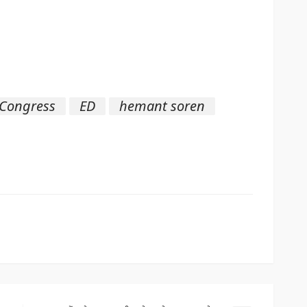
Congress
ED
hemant soren