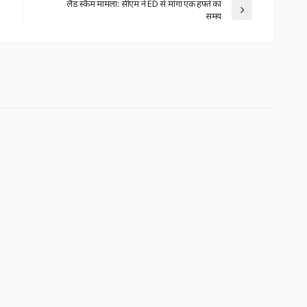
लैंड स्कैम मामला: सीएम ने ED से मांगा एक हफ्ते का
समय