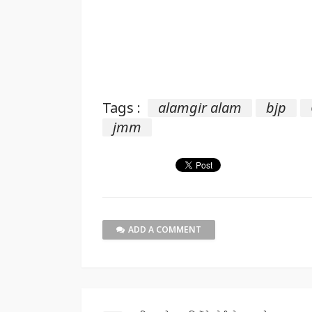
Tags :
alamgir alam
bjp
jmm
ADD A COMMENT