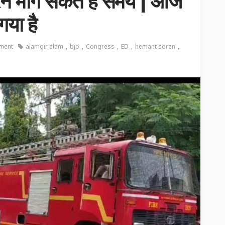
ेन मांग सकते हैं समय | आज
गया है
ment
alamgir alam
bjp
Congress
ED
hemant soren