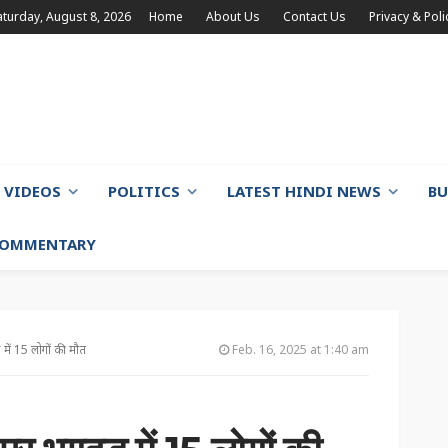
aturday, August 8, 2026
Home
About Us
Contact Us
Privacy & Poli
VIDEOS
POLITICS
LATEST HINDI NEWS
BU
 COMMENTARY
 में 15 लोगों की मौत
Feb. 16, 2025 at 1:40 am