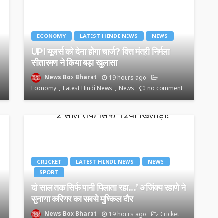
ECONOMY
LATEST HINDI NEWS
NEWS
UPI यूजर्स को देना होगा चार्ज? वित्त मंत्री निर्मला
सीतारमण ने किया बड़ा खुलासा
News Box Bharat
19 hours ago
Economy
Latest Hindi News
News
no comment
CRICKET
LATEST HINDI NEWS
NEWS
SPORT
दो साल तक सिर्फ पानी पिलाता रहा…’ अजिंक्य रहाणे ने
सुनाया करियर का सबसे मुश्किल दौर
News Box Bharat
19 hours ago
Cricket