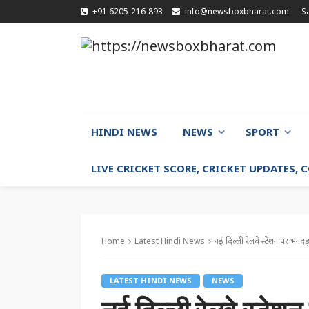
+91 6205-216-893
info@newsboxbharat.com
S
HINDI NEWS
NEWS
SPORT
LIVE CRICKET SCORE, CRICKET UPDATES,
Home
Latest Hindi News
नई दिल्ली रेलवे स्टेशन पर भगदड़
LATEST HINDI NEWS
NEWS