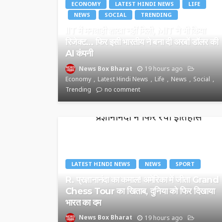
ECONOMY
LATEST HINDI NEWS
LIFE
NEWS
SOCIAL
TRENDING
IIT में मनचाही शाखा नहीं मिली, MIT ने भी किया
रिजेक्ट… फिर इसी भारतीय ने बना दी अरबों डॉलर की
AI कंपनी
News Box Bharat
19 hours ago
Economy
Latest Hindi News
Life
News
Social
Trending
no comment
LATEST HINDI NEWS
NEWS
SPORT
R. प्रज्ञानानंदा का कमाल! अमेरिका में जीता Grand
Chess Tour का खिताब, दुनिया को फिर दिखाया
भारत का दम
News Box Bharat
19 hours ago