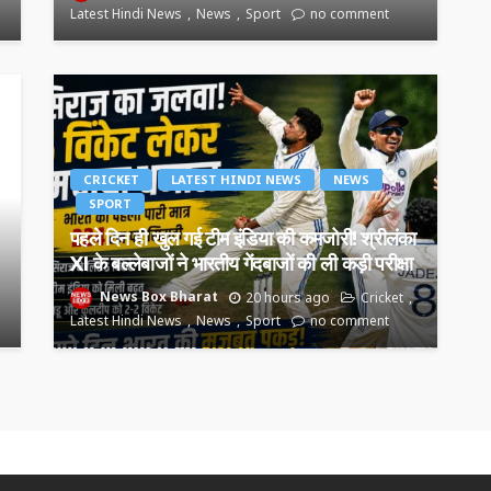
Latest Hindi News
News
Sport
no comment
CRICKET
LATEST HINDI NEWS
NEWS
SPORT
पहले दिन ही खुल गई टीम इंडिया की कमजोरी! श्रीलंका
XI के बल्लेबाजों ने भारतीय गेंदबाजों की ली कड़ी परीक्षा
News Box Bharat
20 hours ago
Cricket
Latest Hindi News
News
Sport
no comment