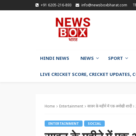
+91 6205-216-893
info@newsboxbharat.com
T
HINDI NEWS
NEWS
SPORT
LIVE CRICKET SCORE, CRICKET UPDATES,
Home
Entertainment
सावन के महीने में एक अनोखी शादी । 27 
ENTERTAINMENT
SOCIAL