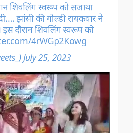
रान शिवलिंग स्वरूप को सजाया
दी…. झांसी की गोल्डी रायकवार ने
 इस दौरान शिवलिंग स्वरूप को
itter.com/4rWGp2Kowg
eets_)
July 25, 2023