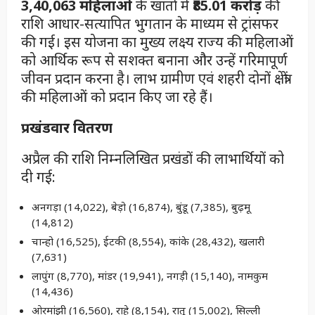
3,40,063 महिलाओं
के खातों में
₹85.01 करोड़
की
राशि आधार-सत्यापित भुगतान के माध्यम से ट्रांसफर
की गई। इस योजना का मुख्य लक्ष्य राज्य की महिलाओं
को आर्थिक रूप से सशक्त बनाना और उन्हें गरिमापूर्ण
जीवन प्रदान करना है। लाभ ग्रामीण एवं शहरी दोनों क्षेत्रों
की महिलाओं को प्रदान किए जा रहे हैं।
प्रखंडवार वितरण
अप्रैल की राशि निम्नलिखित प्रखंडों की लाभार्थियों को
दी गई:
अनगड़ा (14,022), बेड़ो (16,874), बुंडू (7,385), बुढ़मू
(14,812)
चान्हो (16,525), ईटकी (8,554), कांके (28,432), खलारी
(7,631)
लापुंग (8,770), मांडर (19,941), नगड़ी (15,140), नामकुम
(14,436)
ओरमांझी (16,560), राहे (8,154), रातू (15,002), सिल्ली