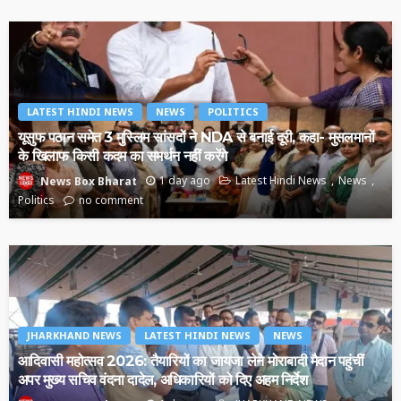
LATEST HINDI NEWS
NEWS
POLITICS
यूसुफ पठान समेत 3 मुस्लिम सांसदों ने NDA से बनाई दूरी, कहा- मुसलमानों
के खिलाफ किसी कदम का समर्थन नहीं करेंगे
1 day ago
Latest Hindi News
News
News Box Bharat
Politics
no comment
JHARKHAND NEWS
LATEST HINDI NEWS
NEWS
आदिवासी महोत्सव 2026: तैयारियों का जायजा लेने मोराबादी मैदान पहुंचीं
अपर मुख्य सचिव वंदना दादेल, अधिकारियों को दिए अहम निर्देश