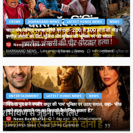
CRIME
JHARKHAND NEWS
LATEST HINDI NEWS
NEWS
चतरा मॉब लिंचिंग: प्रत्यक्षदर्शियों का दावा- 200 से 300 लोगों की भीड़ ने
इमरोज़ अंसारी को पीटा, पुलिस और मुखिया की भूमिका पर उठे सवाल
10 hours ago
Crime
News Box Bharat
JHARKHAND NEWS
Latest Hindi News
News
no comment
ENTERTAINMENT
LATEST HINDI NEWS
NEWS
निकिता रावल ने रणबीर कपूर की ‘राम’ भूमिका पर उठाए सवाल, कहा- ‘बीफ
खाने वाला भगवान राम का किरदार कैसे निभा सकता है?’
1 day ago
Entertainment
News Box Bharat
Latest Hindi News
News
no comment