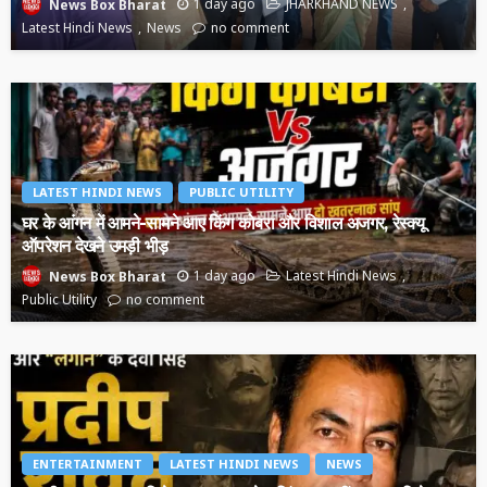
1 day ago
JHARKHAND NEWS
News Box Bharat
Latest Hindi News
News
no comment
LATEST HINDI NEWS
PUBLIC UTILITY
घर के आंगन में आमने-सामने आए किंग कोबरा और विशाल अजगर, रेस्क्यू
ऑपरेशन देखने उमड़ी भीड़
1 day ago
Latest Hindi News
News Box Bharat
Public Utility
no comment
ENTERTAINMENT
LATEST HINDI NEWS
NEWS