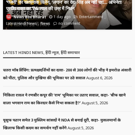
‘गजनी’ का खतरनाक विलेन, ‘लगान’ का देवा सिंह अब नहीं रहा… अभिनेता
प्रदीप रावत का 74 साल की उम्र में निधन
1 day ago
Entertainment
News Box Bharat
Latest Hindi News
News
no comment
LATEST HINDI NEWS, हिंदी न्यूज़, हिंदी समाचार
चतरा मॉब लिंचिंग: प्रत्यक्षदर्शियों का दावा- 200 से 300 लोगों की भीड़ ने इमरोज़ अंसारी
को पीटा, पुलिस और मुखिया की भूमिका पर उठे सवाल
August 6, 2026
निकिता रावल ने रणबीर कपूर की ‘राम’ भूमिका पर उठाए सवाल, कहा- ‘बीफ खाने
वाला भगवान राम का किरदार कैसे निभा सकता है?’
August 5, 2026
यूसुफ पठान समेत 3 मुस्लिम सांसदों ने NDA से बनाई दूरी, कहा- मुसलमानों के
खिलाफ किसी कदम का समर्थन नहीं करेंगे
August 5, 2026