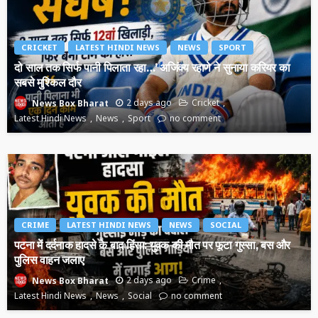
CRICKET
LATEST HINDI NEWS
NEWS
SPORT
दो साल तक सिर्फ पानी पिलाता रहा…’ अजिंक्य रहाणे ने सुनाया करियर का
सबसे मुश्किल दौर
2 days ago
Cricket
News Box Bharat
Latest Hindi News
News
Sport
no comment
CRIME
LATEST HINDI NEWS
NEWS
SOCIAL
पटना में दर्दनाक हादसे के बाद हिंसा: युवक की मौत पर फूटा गुस्सा, बस और
पुलिस वाहन जलाए
2 days ago
Crime
News Box Bharat
Latest Hindi News
News
Social
no comment