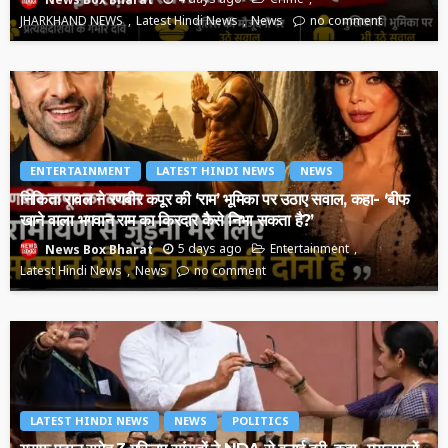
JHARKHAND NEWS
Latest Hindi News
News
no comment
ENTERTAINMENT
LATEST HINDI NEWS
NEWS
निकिता रावल ने रणबीर कपूर की ‘राम’ भूमिका पर उठाए सवाल, कहा- ‘बीफ
खाने वाला भगवान राम का किरदार कैसे निभा सकता है?’
5 days ago
Entertainment
News Box Bharat
Latest Hindi News
News
no comment
LATEST HINDI NEWS
NEWS
POLITICS