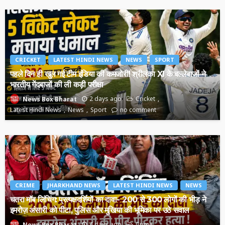
CRICKET
LATEST HINDI NEWS
NEWS
SPORT
पहले दिन ही खुल गई टीम इंडिया की कमजोरी! श्रीलंका XI के बल्लेबाजों ने
भारतीय गेंदबाजों की ली कड़ी परीक्षा
2 days ago
Cricket
News Box Bharat
Latest Hindi News
News
Sport
no comment
CRIME
JHARKHAND NEWS
LATEST HINDI NEWS
NEWS
चतरा मॉब लिंचिंग: प्रत्यक्षदर्शियों का दावा- 200 से 300 लोगों की भीड़ ने
इमरोज़ अंसारी को पीटा, पुलिस और मुखिया की भूमिका पर उठे सवाल
4 days ago
Crime
News Box Bharat