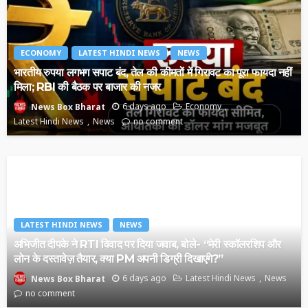
ECONOMY
LATEST HINDI NEWS
NEWS
भारतीय रुपया लगभग सपाट बंद, तेल की कीमतों में गिरावट का पूरा फायदा नहीं
मिला; RBI की बैठक पर बाजार की नजर
6 days ago
Economy
News Box Bharat
Latest Hindi News
News
no comment
LATEST HINDI NEWS
NEWS
अभिजीत दीपके ने RTI विवाद पर दिया जवाब, बोले- “मेरी स्कॉलरशिप और
लोन के दस्तावेज़ तैयार, क्या PM अपनी डिग्री दिखाएंगे?”
6 days ago
Latest Hindi News
News
News Box Bharat
no comment