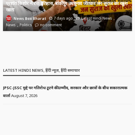
प्रशांत किशोर ने रचा इतिहास, बांकीपुर उपचुनाव जीतकर जन सुराज का खुला
खाता
7 days ago
Latest Hindi News
News Box Bharat
News
Politics
no comment
LATEST HINDI NEWS, हिंदी न्यूज़, हिंदी समाचार
JPSC-JSSC मुद्दे पर गतिरोध टूटने की उम्मीद, सरकार और छात्रों के बीच सकारात्मक
वार्ता
August 7, 2026
IIT में मनचाही शाखा नहीं मिली, MIT ने भी किया रिजेक्ट… फिर इसी भारतीय ने
बना दी अरबों डॉलर की AI कंपनी
August 7, 2026