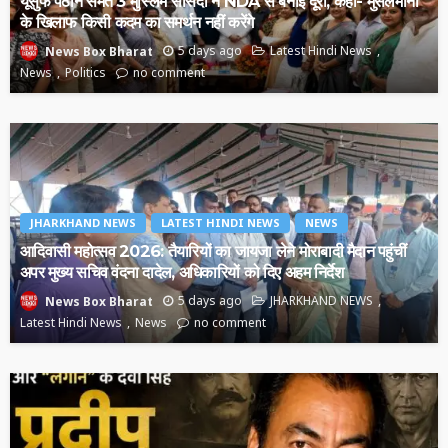
यूसुफ पठान समेत 3 मुस्लिम सांसदों ने NDA से बनाई दूरी, कहा- मुसलमानों
के खिलाफ किसी कदम का समर्थन नहीं करेंगे
5 days ago
Latest Hindi News
News Box Bharat
News
Politics
no comment
JHARKHAND NEWS
LATEST HINDI NEWS
NEWS
आदिवासी महोत्सव 2026: तैयारियों का जायजा लेने मोराबादी मैदान पहुंचीं
अपर मुख्य सचिव वंदना दादेल, अधिकारियों को दिए अहम निर्देश
5 days ago
JHARKHAND NEWS
News Box Bharat
Latest Hindi News
News
no comment