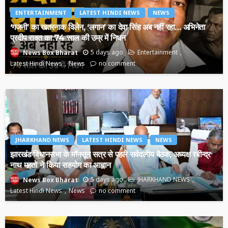
ENTERTAINMENT
LATEST HINDI NEWS
NEWS
‘गजनी’ का खतरनाक विलेन, ‘लगान’ का देवा सिंह अब नहीं रहा… अभिनेता
प्रदीप रावत का 74 साल की उम्र में निधन
5 days ago
Entertainment
News Box Bharat
Latest Hindi News
News
no comment
JHARKHAND NEWS
LATEST HINDI NEWS
NEWS
झारखंड विधानसभा के मॉनसून सत्र से पहले सर्वदलीय बैठक, अध्यक्ष रबीन्द्र
नाथ महतो ने किया सहयोग का आह्वान
5 days ago
JHARKHAND NEWS
News Box Bharat
Latest Hindi News
News
no comment