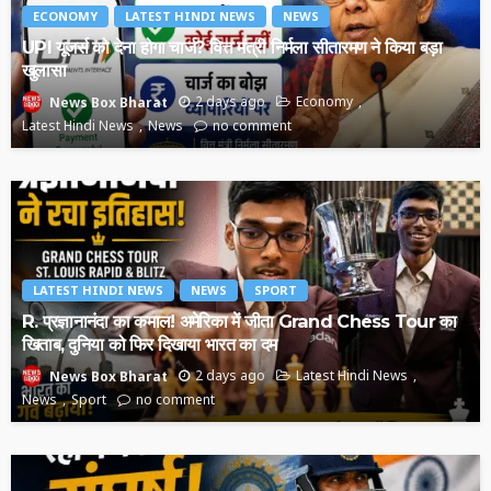
ECONOMY
LATEST HINDI NEWS
NEWS
UPI यूजर्स को देना होगा चार्ज? वित्त मंत्री निर्मला सीतारमण ने किया बड़ा
खुलासा
2 days ago
Economy
News Box Bharat
Latest Hindi News
News
no comment
LATEST HINDI NEWS
NEWS
SPORT
R. प्रज्ञानानंदा का कमाल! अमेरिका में जीता Grand Chess Tour का
खिताब, दुनिया को फिर दिखाया भारत का दम
2 days ago
Latest Hindi News
News Box Bharat
News
Sport
no comment