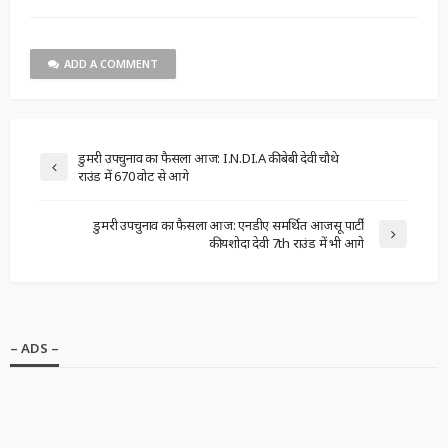
ADD A COMMENT
डुमरी उपचुनाव का फैसला आज: I.N.DI.A की बेबी देवी चौथे
राउंड में 670 वोट से आगे
डुमरी उपचुनाव का फैसला आज: एनडीए समर्थित आजसू पार्टी
की यशोदा देवी 7th राउंड में भी आगे
– ADS –