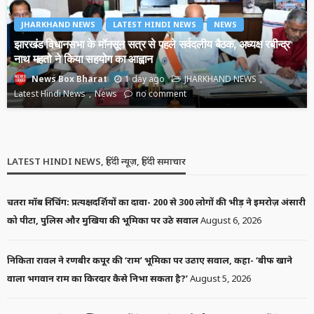
JHARKHAND NEWS
LATEST HINDI NEWS
NEWS
झारखंड विधानसभा के मॉनसून सत्र से पहले सर्वदलीय बैठक, अध्यक्ष रबीन्द्र
नाथ महतो ने किया सहयोग का आह्वान
1 day ago
JHARKHAND NEWS
News Box Bharat
Latest Hindi News
News
no comment
LATEST HINDI NEWS, हिंदी न्यूज़, हिंदी समाचार
चतरा मॉब लिंचिंग: प्रत्यक्षदर्शियों का दावा- 200 से 300 लोगों की भीड़ ने इमरोज़ अंसारी
को पीटा, पुलिस और मुखिया की भूमिका पर उठे सवाल
August 6, 2026
निकिता रावल ने रणबीर कपूर की ‘राम’ भूमिका पर उठाए सवाल, कहा- ‘बीफ खाने
वाला भगवान राम का किरदार कैसे निभा सकता है?’
August 5, 2026