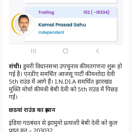
रांची।
डुमरी विधानसभा उपचुनाव की मतगणना शुरू हो
गई है। एनडीए समर्थित आजसू पार्टी की यशोदा देवी
5th राउंड में आगे हैं। I.N.DI.A समर्थित झारखंड
मुक्ति मोर्चा की मंत्री बेबी देवी को 5th राउंड में पिछड़
गईं।
छठवां राउंड का रुझान
इंडिया गठबंधन से झामुमो प्रत्याशी बेबी देवी को कुल
प्राप्त मत – 203032