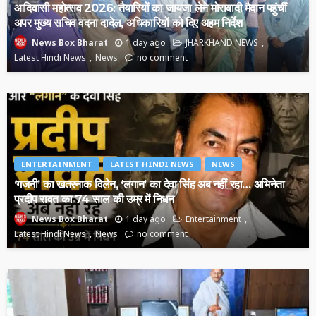
आदिवासी महोत्सव 2026: तैयारियों का जायजा लेने मोराबादी मैदान पहुंचीं
अपर मुख्य सचिव वंदना दादेल, अधिकारियों को दिए अहम निर्देश
1 day ago
JHARKHAND NEWS
News Box Bharat
Latest Hindi News
News
no comment
ENTERTAINMENT
LATEST HINDI NEWS
NEWS
‘गजनी’ का खतरनाक विलेन, ‘लगान’ का देवा सिंह अब नहीं रहा… अभिनेता
प्रदीप रावत का 74 साल की उम्र में निधन
1 day ago
Entertainment
News Box Bharat
Latest Hindi News
News
no comment