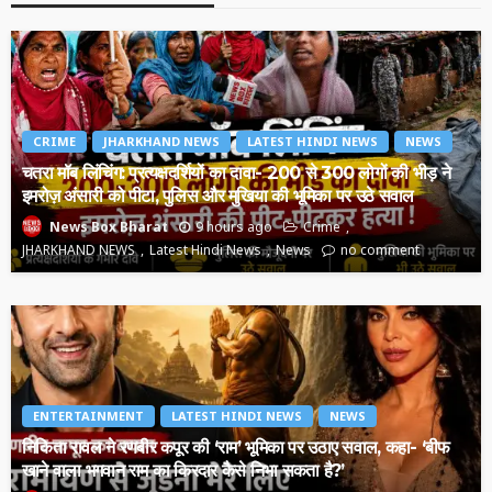
CRIME
JHARKHAND NEWS
LATEST HINDI NEWS
NEWS
चतरा मॉब लिंचिंग: प्रत्यक्षदर्शियों का दावा- 200 से 300 लोगों की भीड़ ने
इमरोज़ अंसारी को पीटा, पुलिस और मुखिया की भूमिका पर उठे सवाल
9 hours ago
Crime
News Box Bharat
JHARKHAND NEWS
Latest Hindi News
News
no comment
ENTERTAINMENT
LATEST HINDI NEWS
NEWS
निकिता रावल ने रणबीर कपूर की ‘राम’ भूमिका पर उठाए सवाल, कहा- ‘बीफ
खाने वाला भगवान राम का किरदार कैसे निभा सकता है?’