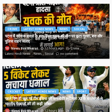
CRIME
LATEST HINDI NEWS
NEWS
SOCIAL
पटना में दर्दनाक हादसे के बाद हिंसा: युवक की मौत पर फूटा गुस्सा, बस और
पुलिस वाहन जलाए
12 hours ago
Crime
News Box Bharat
Latest Hindi News
News
Social
no comment
CRICKET
LATEST HINDI NEWS
NEWS
SPORT
पहले दिन ही खुल गई टीम इंडिया की कमजोरी! श्रीलंका XI के बल्लेबाजों ने
भारतीय गेंदबाजों की ली कड़ी परीक्षा
12 hours ago
Cricket
News Box Bharat