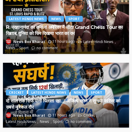
LATEST HINDI NEWS
NEWS
SPORT
R. प्रज्ञानानंदा का कमाल! अमेरिका में जीता Grand Chess Tour का
खिताब, दुनिया को फिर दिखाया भारत का दम
11 hours ago
Latest Hindi News
News Box Bharat
News
Sport
no comment
CRICKET
LATEST HINDI NEWS
NEWS
SPORT
दो साल तक सिर्फ पानी पिलाता रहा…’ अजिंक्य रहाणे ने सुनाया करियर का
सबसे मुश्किल दौर
11 hours ago
Cricket
News Box Bharat
Latest Hindi News
News
Sport
no comment