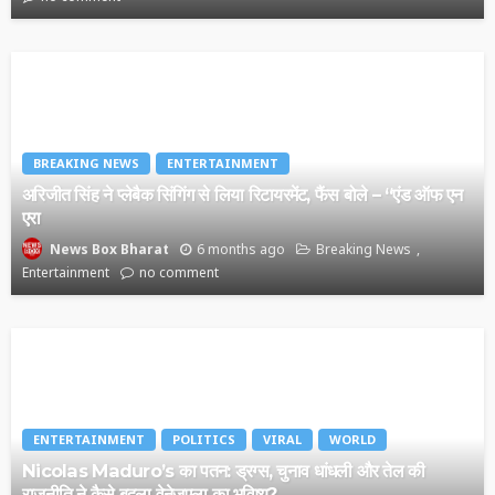
BREAKING NEWS
ENTERTAINMENT
अरिजीत सिंह ने प्लेबैक सिंगिंग से लिया रिटायरमेंट, फैंस बोले – “एंड ऑफ एन
एरा
6 months ago
Breaking News
News Box Bharat
Entertainment
no comment
ENTERTAINMENT
POLITICS
VIRAL
WORLD
Nicolas Maduro’s का पतन: ड्रग्स, चुनाव धांधली और तेल की
राजनीति ने कैसे बदला वेनेजुएला का भविष्य?