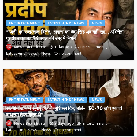
ENTERTAINMENT
LATEST HINDI NEWS
NEWS
‘गजनी’ का खतरनाक विलेन, ‘लगान’ का देवा सिंह अब नहीं रहा… अभिनेता
प्रदीप रावत का 74 साल की उम्र में निधन
1 day ago
Entertainment
News Box Bharat
Latest Hindi News
News
no comment
ENTERTAINMENT
LATEST HINDI NEWS
NEWS
सलमान खान ने सुनाए जेल के मुश्किल दिन, बोले- “50-70 लोग एक ही
बाथरूम शेयर करते थे”
3 days ago
Entertainment
News Box Bharat
Latest Hindi News
News
no comment