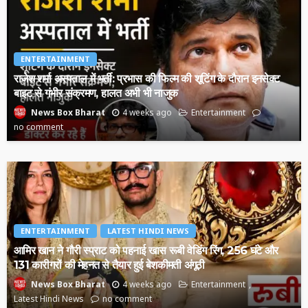
ENTERTAINMENT
राजेश शर्मा अस्पताल में भर्ती: प्रभास की फिल्म की शूटिंग के दौरान इनसेक्ट
बाइट से गंभीर संक्रमण, हालत अभी भी नाजुक
4 weeks ago
Entertainment
News Box Bharat
no comment
ENTERTAINMENT
LATEST HINDI NEWS
आमिर खान ने गौरी स्प्राट को पहनाई खास रूबी वेडिंग रिंग, 256 घंटे और
131 कारीगरों की मेहनत से तैयार हुई बेशकीमती अंगूठी
4 weeks ago
Entertainment
News Box Bharat
Latest Hindi News
no comment