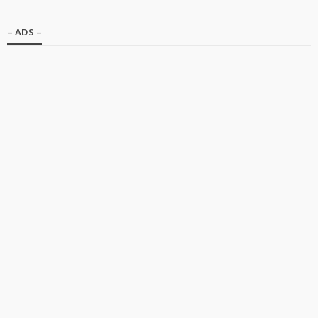
– ADS –