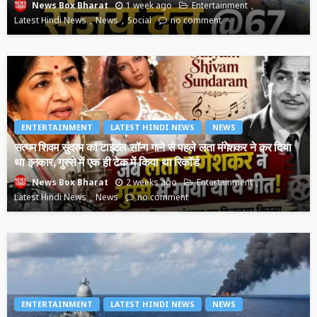
1 week ago
Entertainment
News Box Bharat
Latest Hindi News
News
Social
no comment
ENTERTAINMENT
LATEST HINDI NEWS
NEWS
सत्यम शिवम सुंदरम का टाइटल सॉन्ग गाने से पहले लता मंगेशकर ने कर दिया
था इनकार, गुस्से में एक ही टेक में किया था रिकॉर्ड
2 weeks ago
Entertainment
News Box Bharat
Latest Hindi News
News
no comment
ENTERTAINMENT
LATEST HINDI NEWS
NEWS