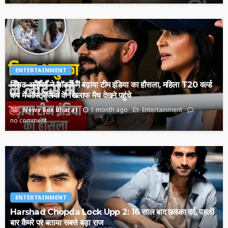
ENTERTAINMENT
विराट-अनुष्का ने लॉर्ड्स में बढ़ाया टीम इंडिया का हौसला, महिला T20 वर्ल्ड
कप में ऑस्ट्रेलिया के खिलाफ मैच देखने पहुंचे
1 month ago
Entertainment
News Box Bharat
no comment
ENTERTAINMENT
Harshad Chopda Lock Upp 2: 16 साल बाद छलका दर्द, पहली
बार कैमरे पर बताया सबसे बड़ा राज