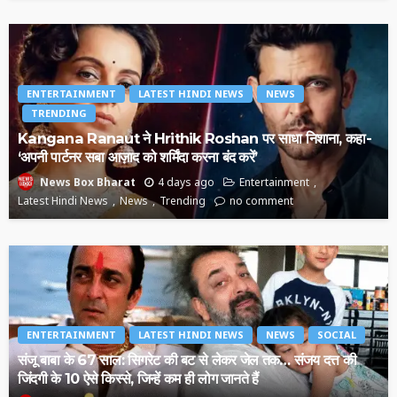
ENTERTAINMENT
LATEST HINDI NEWS
NEWS
TRENDING
Kangana Ranaut ने Hrithik Roshan पर साधा निशाना, कहा-
‘अपनी पार्टनर सबा आज़ाद को शर्मिंदा करना बंद करें’
4 days ago
Entertainment
News Box Bharat
Latest Hindi News
News
Trending
no comment
ENTERTAINMENT
LATEST HINDI NEWS
NEWS
SOCIAL
संजू बाबा के 67 साल: सिगरेट की बट से लेकर जेल तक… संजय दत्त की
जिंदगी के 10 ऐसे किस्से, जिन्हें कम ही लोग जानते हैं