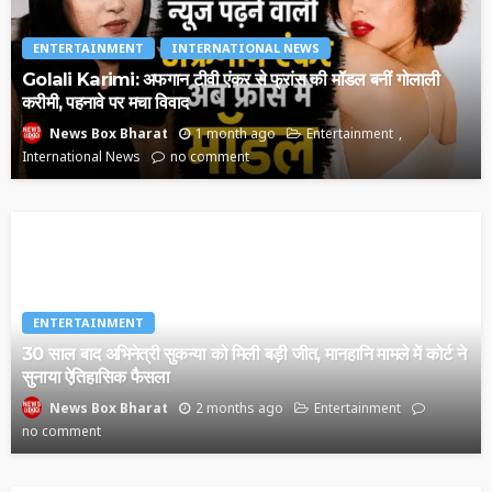
ENTERTAINMENT
INTERNATIONAL NEWS
Golali Karimi: अफगान टीवी एंकर से फ्रांस की मॉडल बनीं गोलाली
करीमी, पहनावे पर मचा विवाद
1 month ago
Entertainment
News Box Bharat
International News
no comment
ENTERTAINMENT
30 साल बाद अभिनेत्री सुकन्या को मिली बड़ी जीत, मानहानि मामले में कोर्ट ने
सुनाया ऐतिहासिक फैसला
2 months ago
Entertainment
News Box Bharat
no comment