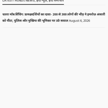
LATEST HINDI NEWS, हिंदी न्यूज़, हिंदी समाचार
चतरा मॉब लिंचिंग: प्रत्यक्षदर्शियों का दावा- 200 से 300 लोगों की भीड़ ने इमरोज़ अंसारी
को पीटा, पुलिस और मुखिया की भूमिका पर उठे सवाल
August 6, 2026
निकिता रावल ने रणबीर कपूर की ‘राम’ भूमिका पर उठाए सवाल, कहा- ‘बीफ खाने
वाला भगवान राम का किरदार कैसे निभा सकता है?’
August 5, 2026
यूसुफ पठान समेत 3 मुस्लिम सांसदों ने NDA से बनाई दूरी, कहा- मुसलमानों के
खिलाफ किसी कदम का समर्थन नहीं करेंगे
August 5, 2026
आदिवासी महोत्सव 2026: तैयारियों का जायजा लेने मोराबादी मैदान पहुंचीं अपर मुख्य
सचिव वंदना दादेल, अधिकारियों को दिए अहम निर्देश
August 5, 2026
घर के आंगन में आमने-सामने आए किंग कोबरा और विशाल अजगर, रेस्क्यू ऑपरेशन
देखने उमड़ी भीड़
August 5, 2026