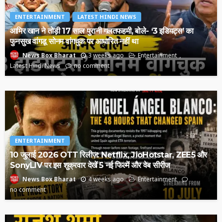
ENTERTAINMENT
LATEST HINDI NEWS
आमिर खान ने तोड़ी 17 साल पुरानी गलतफहमी, बोले- ‘3 इडियट्स’ का
फुनसुख वांगडू सोनम वांगचुक पर आधारित नहीं था
3 weeks ago
Entertainment
News Box Bharat
Latest Hindi News
no comment
ENTERTAINMENT
10 जुलाई 2026 OTT रिलीज़: Netflix, JioHotstar, ZEE5 और
SonyLIV पर इस शुक्रवार देखें 5 नई फिल्में और वेब सीरीज
4 weeks ago
Entertainment
News Box Bharat
no comment