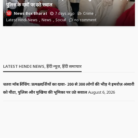
पुलिस के दावों पर उठे सवाल
7 days ago
Crime
News Box Bharat
Latest Hindi News
News
Social
no comment
LATEST HINDI NEWS
NEWS
SOCIAL
उत्तर प्रदेश की राज्यपाल आनंदीबेन पटेल की ट्रेन यात्रा: जौनपुर में 35 मिनट
देरी, अमेठी में सुरक्षा चाक-चौबंद
7 days ago
Latest Hindi News
News Box Bharat
News
Social
no comment