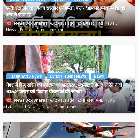
एमके स्टालिन का विजय सरकार पर हमला, बोले- ‘अहंकार हमेशा बर्बादी की
ओर ले जाता है’
2 days ago
Latest Hindi News
News Box Bharat
News
Politics
no comment
JHARKHAND NEWS
LATEST HINDI NEWS
NEWS
नेमरा में शिबू सोरेन की प्रतिमा का अनावरण, मुख्यमंत्री हेमन्त सोरेन ने दी
₹105.2 करोड़ की विकास योजनाओं की सौगात
2 days ago
JHARKHAND NEWS
News Box Bharat
Latest Hindi News
News
no comment