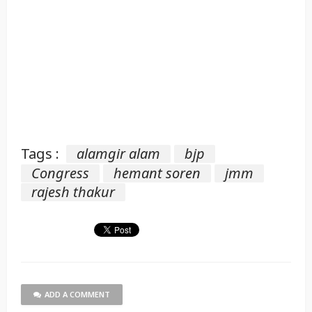
Tags :
alamgir alam
bjp
Congress
hemant soren
jmm
rajesh thakur
ADD A COMMENT