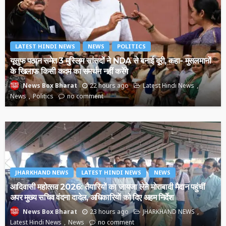
LATEST HINDI NEWS
NEWS
POLITICS
यूसुफ पठान समेत 3 मुस्लिम सांसदों ने NDA से बनाई दूरी, कहा- मुसलमानों
के खिलाफ किसी कदम का समर्थन नहीं करेंगे
22 hours ago
Latest Hindi News
News Box Bharat
News
Politics
no comment
JHARKHAND NEWS
LATEST HINDI NEWS
NEWS
आदिवासी महोत्सव 2026: तैयारियों का जायजा लेने मोराबादी मैदान पहुंचीं
अपर मुख्य सचिव वंदना दादेल, अधिकारियों को दिए अहम निर्देश
23 hours ago
JHARKHAND NEWS
News Box Bharat
Latest Hindi News
News
no comment