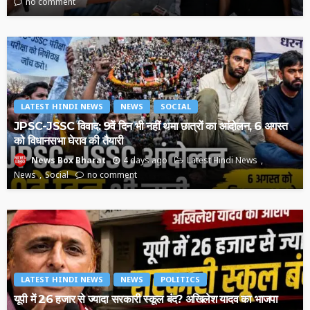
no comment
LATEST HINDI NEWS
NEWS
SOCIAL
JPSC-JSSC विवाद: 9वें दिन भी नहीं थमा छात्रों का आंदोलन, 6 अगस्त
को विधानसभा घेराव की तैयारी
4 days ago
Latest Hindi News
News Box Bharat
News
Social
no comment
LATEST HINDI NEWS
NEWS
POLITICS
यूपी में 26 हजार से ज्यादा सरकारी स्कूल बंद? अखिलेश यादव का भाजपा