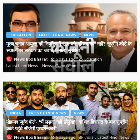
EDUCATION
LATEST HINDI NEWS
NEWS
मुख्य चुनाव आयुक्त की नियुक्ति में CJI की भूमिका क्यों नहीं? सुप्रीम कोर्ट के
सवालों पर सरकार का जवाब, फैसला सुरक्षित
6 days ago
Education
News Box Bharat
Latest Hindi News
News
no comment
INDIA
LATEST HINDI NEWS
NEWS
मोहम्मद जुनैद बोले- “मैं लड़ना नहीं छोड़ूंगा”, कथित हिरासत के बाद सुप्रीम
कोर्ट पहुंचे सीजेपी प्रदर्शनकारी
6 days ago
India
Latest Hindi News
News Box Bharat