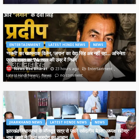
ENTERTAINMENT
LATEST HINDI NEWS
NEWS
‘गजनी’ का खतरनाक विलेन, ‘लगान’ का देवा सिंह अब नहीं रहा… अभिनेता
प्रदीप रावत का 74 साल की उम्र में निधन
23 hours ago
Entertainment
News Box Bharat
Latest Hindi News
News
no comment
JHARKHAND NEWS
LATEST HINDI NEWS
NEWS
झारखंड विधानसभा के मॉनसून सत्र से पहले सर्वदलीय बैठक, अध्यक्ष रबीन्द्र
नाथ महतो ने किया सहयोग का आह्वान