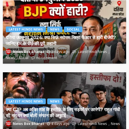
LATEST HINDI NEWS
NEWS
SOCIAL
दतिया उपचुनाव 2026: क्या सिर्फ़ नरोत्तम मिश्रा फैक्टर से हारी बीजेपी?
जानिए हार के पीछे की पूरी कहानी
2 days ago
Latest Hindi News
News Box Bharat
News
Social
no comment
LATEST HINDI NEWS
NEWS
क्या CJP अब अमित शाह के इस्तीफ़े के लिए सड़कों पर उतरेगी? राहुल गांधी
की मांग पर क्या बोली संगठन की अगुवाई
4 days ago
Latest Hindi News
News
News Box Bharat