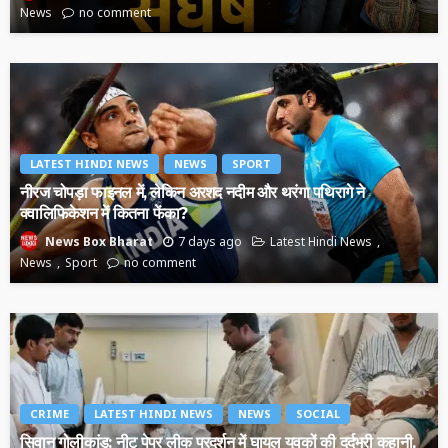
News
no comment
LATEST HINDI NEWS
NEWS
SPORT
नीरज चोपड़ा फाइनल में, लेकिन अरशद नदीम और थरंगा पथिरागे ने
क्वालिफिकेशन में कितना फेंका?
7 days ago
Latest Hindi News
News Box Bharat
News
Sport
no comment
CRIME
LATEST HINDI NEWS
NEWS
SOCIAL
सिवान गोलीकांड: नीट पेपर लीक प्रदर्शन में घायल युवकों की दर्दभरी कहानी,