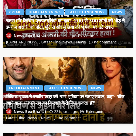
CRIME
JHARKHAND NEWS
LATEST HINDI NEWS
NEWS
चतरा मॉब लिंचिंग: प्रत्यक्षदर्शियों का दावा- 200 से 300 लोगों की भीड़ ने
इमरोज़ अंसारी को पीटा, पुलिस और मुखिया की भूमिका पर उठे सवाल
6 hours ago
Crime
News Box Bharat
JHARKHAND NEWS
Latest Hindi News
News
no comment
ENTERTAINMENT
LATEST HINDI NEWS
NEWS
निकिता रावल ने रणबीर कपूर की ‘राम’ भूमिका पर उठाए सवाल, कहा- ‘बीफ
खाने वाला भगवान राम का किरदार कैसे निभा सकता है?’
22 hours ago
Entertainment
News Box Bharat
Latest Hindi News
News
no comment