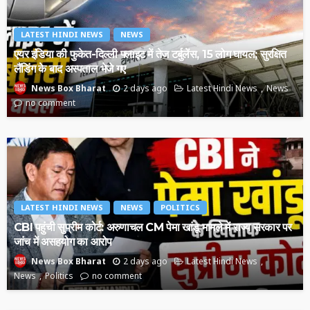
LATEST HINDI NEWS
NEWS
एयर इंडिया की फुकेत-दिल्ली फ्लाइट में तेज टर्बुलेंस, 15 लोग घायल; सुरक्षित
लैंडिंग के बाद अस्पताल भेजे गए
2 days ago
Latest Hindi News
News
News Box Bharat
no comment
LATEST HINDI NEWS
NEWS
POLITICS
CBI पहुंची सुप्रीम कोर्ट: अरुणाचल CM पेमा खांडू मामले में राज्य सरकार पर
जांच में असहयोग का आरोप
2 days ago
Latest Hindi News
News Box Bharat
News
Politics
no comment