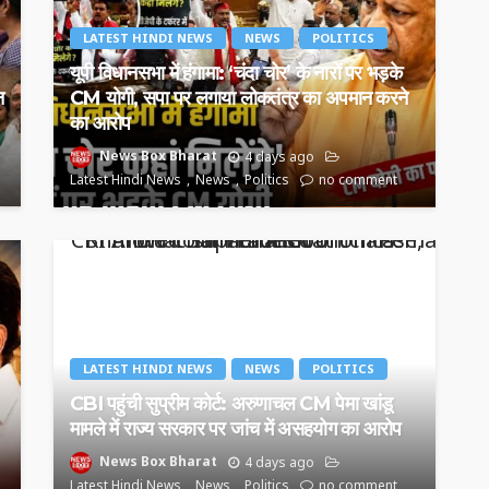
LATEST HINDI NEWS
NEWS
POLITICS
यूपी विधानसभा में हंगामा: ‘चंदा चोर’ के नारों पर भड़के
न
CM योगी, सपा पर लगाया लोकतंत्र का अपमान करने
का आरोप
News Box Bharat
4 days ago
Latest Hindi News
News
Politics
no comment
LATEST HINDI NEWS
NEWS
POLITICS
CBI पहुंची सुप्रीम कोर्ट: अरुणाचल CM पेमा खांडू
मामले में राज्य सरकार पर जांच में असहयोग का आरोप
News Box Bharat
4 days ago
Latest Hindi News
News
Politics
no comment