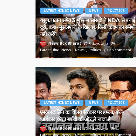
LATEST HINDI NEWS
NEWS
POLITICS
यूसुफ पठान समेत 3 मुस्लिम सांसदों ने NDA से बनाई
दूरी, कहा- मुसलमानों के खिलाफ किसी कदम का समर्थ
नहीं करेंगे
News Box Bharat
3 days ago
Latest Hindi News
News
Politics
no comment
LATEST HINDI NEWS
NEWS
POLITICS
एमके स्टालिन का विजय सरकार पर हमला, बोले-
‘अहंकार हमेशा बर्बादी की ओर ले जाता है’
News Box Bharat
4 days ago
Latest Hindi News
News
Politics
no comment