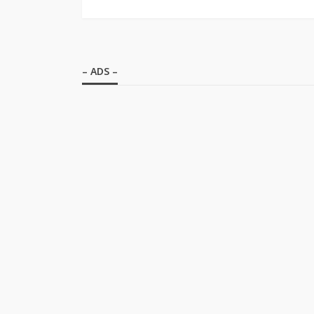
– ADS –