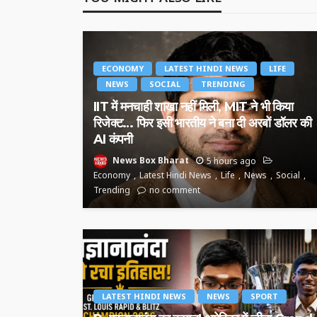
ECONOMY
LATEST HINDI NEWS
LIFE
NEWS
SOCIAL
TRENDING
IIT में मनचाही शाखा नहीं मिली, MIT ने भी किया
रिजेक्ट… फिर इसी भारतीय ने बना दी अरबों डॉलर की
AI कंपनी
News Box Bharat
5 hours ago
Economy
Latest Hindi News
Life
News
Social
Trending
no comment
LATEST HINDI NEWS
NEWS
SPORT