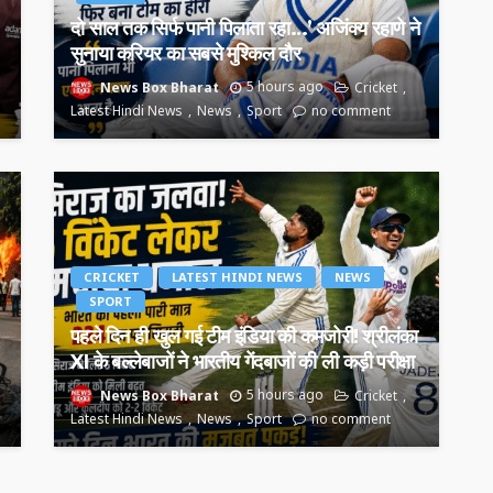
दो साल तक सिर्फ पानी पिलाता रहा…’ अजिंक्य रहाणे ने
सुनाया करियर का सबसे मुश्किल दौर
News Box Bharat
5 hours ago
Cricket
Latest Hindi News
News
Sport
no comment
CRICKET
LATEST HINDI NEWS
NEWS
SPORT
पहले दिन ही खुल गई टीम इंडिया की कमजोरी! श्रीलंका
XI के बल्लेबाजों ने भारतीय गेंदबाजों की ली कड़ी परीक्षा
News Box Bharat
5 hours ago
Cricket
Latest Hindi News
News
Sport
no comment