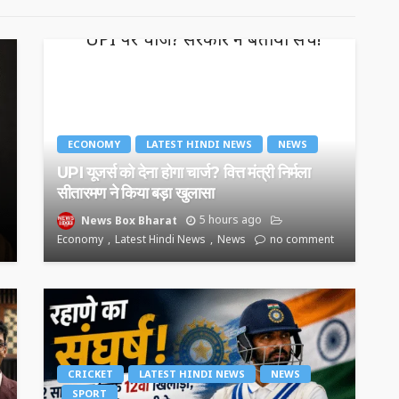
ECONOMY
LATEST HINDI NEWS
NEWS
UPI यूजर्स को देना होगा चार्ज? वित्त मंत्री निर्मला
सीतारमण ने किया बड़ा खुलासा
News Box Bharat
5 hours ago
Economy
Latest Hindi News
News
no comment
CRICKET
LATEST HINDI NEWS
NEWS
SPORT