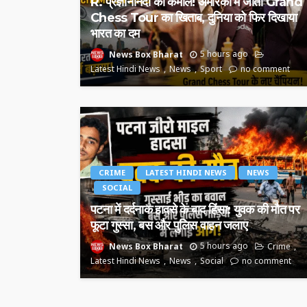
R. प्रज्ञानानंदा का कमाल! अमेरिका में जीता Grand
Chess Tour का खिताब, दुनिया को फिर दिखाया
भारत का दम
News Box Bharat
5 hours ago
Latest Hindi News
News
Sport
no comment
CRIME
LATEST HINDI NEWS
NEWS
SOCIAL
पटना में दर्दनाक हादसे के बाद हिंसा: युवक की मौत पर
फूटा गुस्सा, बस और पुलिस वाहन जलाए
News Box Bharat
5 hours ago
Crime
Latest Hindi News
News
Social
no comment