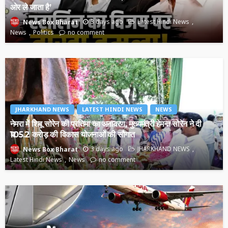
ओर ले जाता है’
3 days ago
Latest Hindi News
News Box Bharat
News
Politics
no comment
JHARKHAND NEWS
LATEST HINDI NEWS
NEWS
नेमरा में शिबू सोरेन की प्रतिमा का अनावरण, मुख्यमंत्री हेमन्त सोरेन ने दी
₹105.2 करोड़ की विकास योजनाओं की सौगात
3 days ago
JHARKHAND NEWS
News Box Bharat
Latest Hindi News
News
no comment