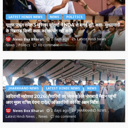
LATEST HINDI NEWS
NEWS
POLITICS
यूसुफ पठान समेत 3 मुस्लिम सांसदों ने NDA से बनाई दूरी, कहा- मुसलमानों
के खिलाफ किसी कदम का समर्थन नहीं करेंगे
2 days ago
Latest Hindi News
News Box Bharat
News
Politics
no comment
JHARKHAND NEWS
LATEST HINDI NEWS
NEWS
आदिवासी महोत्सव 2026: तैयारियों का जायजा लेने मोराबादी मैदान पहुंचीं
अपर मुख्य सचिव वंदना दादेल, अधिकारियों को दिए अहम निर्देश
2 days ago
JHARKHAND NEWS
News Box Bharat
Latest Hindi News
News
no comment