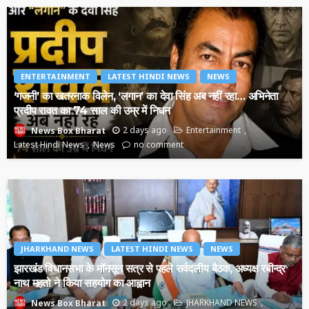
ENTERTAINMENT
LATEST HINDI NEWS
NEWS
‘गजनी’ का खतरनाक विलेन, ‘लगान’ का देवा सिंह अब नहीं रहा… अभिनेता
प्रदीप रावत का 74 साल की उम्र में निधन
2 days ago
Entertainment
News Box Bharat
Latest Hindi News
News
no comment
JHARKHAND NEWS
LATEST HINDI NEWS
NEWS
झारखंड विधानसभा के मॉनसून सत्र से पहले सर्वदलीय बैठक, अध्यक्ष रबीन्द्र
नाथ महतो ने किया सहयोग का आह्वान
2 days ago
JHARKHAND NEWS
News Box Bharat