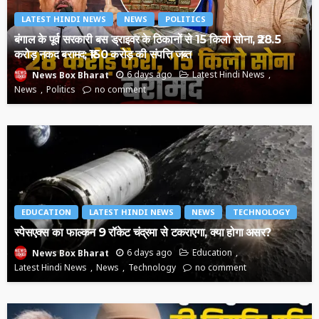
LATEST HINDI NEWS
NEWS
POLITICS
बंगाल के पूर्व सरकारी बस ड्राइवर के ठिकानों से 15 किलो सोना, ₹28.5
करोड़ नकद बरामद; ₹150 करोड़ की संपत्ति जब्त
6 days ago
Latest Hindi News
News Box Bharat
News
Politics
no comment
EDUCATION
LATEST HINDI NEWS
NEWS
TECHNOLOGY
स्पेसएक्स का फाल्कन 9 रॉकेट चंद्रमा से टकराएगा, क्या होगा असर?
6 days ago
Education
News Box Bharat
Latest Hindi News
News
Technology
no comment