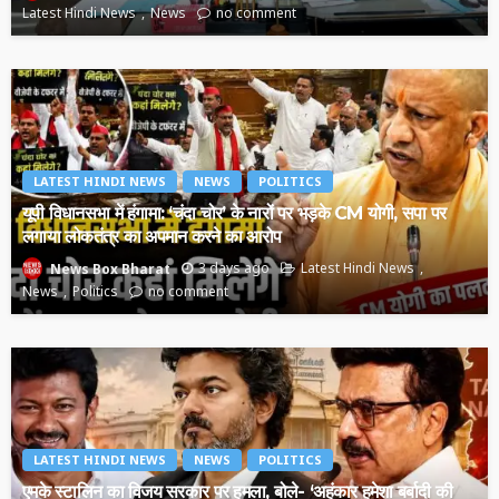
Latest Hindi News
News
no comment
LATEST HINDI NEWS
NEWS
POLITICS
यूपी विधानसभा में हंगामा: ‘चंदा चोर’ के नारों पर भड़के CM योगी, सपा पर
लगाया लोकतंत्र का अपमान करने का आरोप
3 days ago
Latest Hindi News
News Box Bharat
News
Politics
no comment
LATEST HINDI NEWS
NEWS
POLITICS
एमके स्टालिन का विजय सरकार पर हमला, बोले- ‘अहंकार हमेशा बर्बादी की