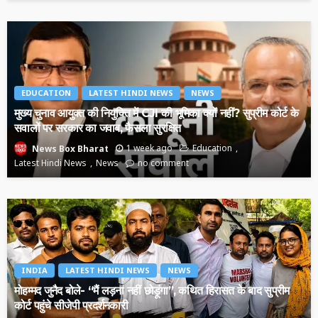
EDUCATION
LATEST HINDI NEWS
NEWS
मुख्य चुनाव आयुक्त की नियुक्ति में CJI की भूमिका क्यों नहीं? सुप्रीम कोर्ट के
सवालों पर सरकार का जवाब, फैसला सुरक्षित
1 week ago
Education
News Box Bharat
Latest Hindi News
News
no comment
INDIA
LATEST HINDI NEWS
NEWS
मोहम्मद जुनैद बोले- “मैं लड़ना नहीं छोड़ूंगा”, कथित हिरासत के बाद सुप्रीम
कोर्ट पहुंचे सीजेपी प्रदर्शनकारी