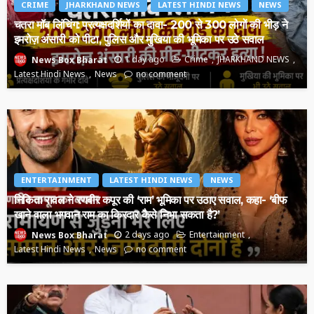
CRIME
JHARKHAND NEWS
LATEST HINDI NEWS
NEWS
चतरा मॉब लिंचिंग: प्रत्यक्षदर्शियों का दावा- 200 से 300 लोगों की भीड़ ने
इमरोज़ अंसारी को पीटा, पुलिस और मुखिया की भूमिका पर उठे सवाल
1 day ago
Crime
JHARKHAND NEWS
News Box Bharat
Latest Hindi News
News
no comment
ENTERTAINMENT
LATEST HINDI NEWS
NEWS
निकिता रावल ने रणबीर कपूर की ‘राम’ भूमिका पर उठाए सवाल, कहा- ‘बीफ
खाने वाला भगवान राम का किरदार कैसे निभा सकता है?’
2 days ago
Entertainment
News Box Bharat
Latest Hindi News
News
no comment