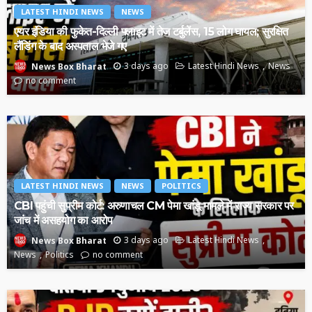
LATEST HINDI NEWS
NEWS
एयर इंडिया की फुकेत-दिल्ली फ्लाइट में तेज टर्बुलेंस, 15 लोग घायल; सुरक्षित
लैंडिंग के बाद अस्पताल भेजे गए
3 days ago
Latest Hindi News
News
News Box Bharat
no comment
LATEST HINDI NEWS
NEWS
POLITICS
CBI पहुंची सुप्रीम कोर्ट: अरुणाचल CM पेमा खांडू मामले में राज्य सरकार पर
जांच में असहयोग का आरोप
3 days ago
Latest Hindi News
News Box Bharat
News
Politics
no comment