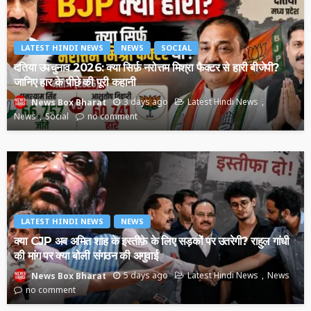
LATEST HINDI NEWS
NEWS
SOCIAL
दतिया उपचुनाव 2026: क्या सिर्फ़ नरोत्तम मिश्रा फैक्टर से हारी बीजेपी?
जानिए हार के पीछे की पूरी कहानी
3 days ago
Latest Hindi News
News Box Bharat
News
Social
no comment
LATEST HINDI NEWS
NEWS
क्या CJP अब अमित शाह के इस्तीफ़े के लिए सड़कों पर उतरेगी? राहुल गांधी
की मांग पर क्या बोली संगठन की अगुवाई
5 days ago
Latest Hindi News
News
News Box Bharat
no comment