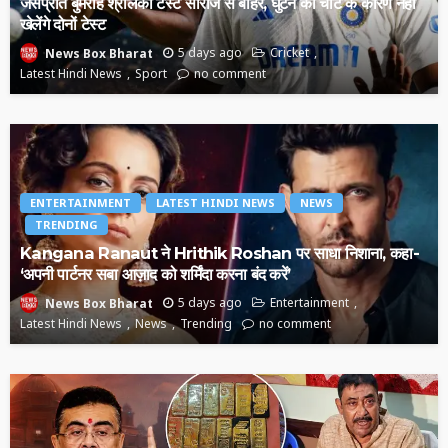
जसप्रीत बुमराह श्रीलंका टेस्ट सीरीज से बाहर, घुटने की चोट के कारण नहीं
खेलेंगे दोनों टेस्ट
5 days ago
Cricket
News Box Bharat
Latest Hindi News
Sport
no comment
ENTERTAINMENT
LATEST HINDI NEWS
NEWS
TRENDING
Kangana Ranaut ने Hrithik Roshan पर साधा निशाना, कहा-
‘अपनी पार्टनर सबा आज़ाद को शर्मिंदा करना बंद करें’
5 days ago
Entertainment
News Box Bharat
Latest Hindi News
News
Trending
no comment