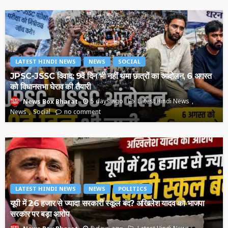
LATEST HINDI NEWS
NEWS
SOCIAL
JPSC-JSSC विवाद: 9वें दिन भी नहीं थमा छात्रों का आंदोलन, 6 अगस्त
को विधानसभा घेराव की तैयारी
5 days ago
Latest Hindi News
News Box Bharat
News
Social
no comment
LATEST HINDI NEWS
NEWS
POLITICS
यूपी में 26 हजार से ज्यादा सरकारी स्कूल बंद? अखिलेश यादव का भाजपा
सरकार पर बड़ा आरोप